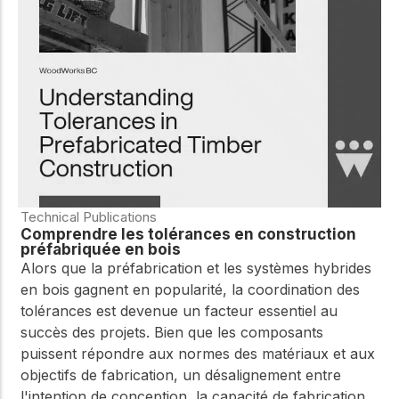
WoodWorks et
meilleures pratiques.
connectez-vous pour
obtenir du support
technique, des conseils
Réseau
d'experts et accéder à
d'innovation
des ressources pratiques
dans le domaine
du bois
Connectez-vous avec
des professionnels et
explorez des idées de
pointe qui stimulent
Technical Publications
l'innovation dans la
Comprendre les tolérances en construction
construction en bois et
préfabriquée en bois
la durabilité.
Alors que la préfabrication et les systèmes hybrides
en bois gagnent en popularité, la coordination des
tolérances est devenue un facteur essentiel au
succès des projets. Bien que les composants
puissent répondre aux normes des matériaux et aux
objectifs de fabrication, un désalignement entre
l'intention de conception, la capacité de fabrication