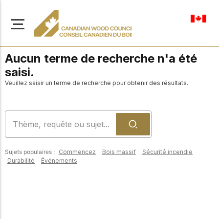
fr-ca
Aucun terme de recherche n'a été
saisi.
Veuillez saisir un terme de recherche pour obtenir des résultats.
À propos de nous
Apprenez-en davantage
Parcourir les
sur notre mission visant à
ressources
promouvoir la
Sujets populaires :
Commencez
Bois massif
Sécurité incendie
construction en bois
Accédez à un large
Durabilité
Événements
sûre, durable et
éventail de
publications, de
innovante dans tout le
solutions et d'aide
Canada.
professionnelle pour
soutenir chaque étape
de vos projets de