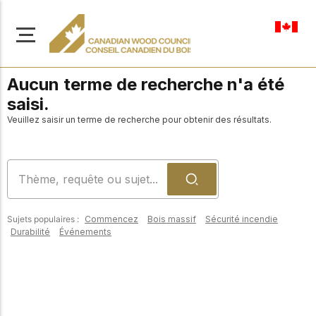
fr-ca
Aucun terme de recherche n'a été
saisi.
Veuillez saisir un terme de recherche pour obtenir des résultats.
À propos de nous
Apprenez-en davantage
Parcourir les
sur notre mission visant à
ressources
promouvoir la
Sujets populaires :
Commencez
Bois massif
Sécurité incendie
construction en bois
Accédez à un large
Durabilité
Événements
sûre, durable et
éventail de
publications, de
innovante dans tout le
solutions et d'aide
Canada.
professionnelle pour
soutenir chaque étape
de vos projets de