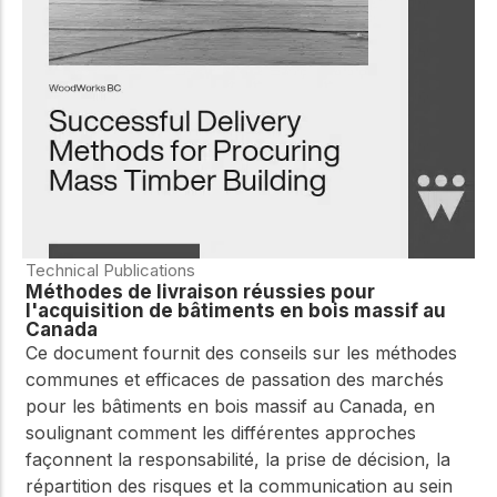
WoodWorks et
meilleures pratiques.
connectez-vous pour
obtenir du support
technique, des conseils
Réseau
d'experts et accéder à
d'innovation
des ressources pratiques
dans le domaine
du bois
Connectez-vous avec
des professionnels et
explorez des idées de
pointe qui stimulent
Technical Publications
l'innovation dans la
Méthodes de livraison réussies pour
construction en bois et
l'acquisition de bâtiments en bois massif au
la durabilité.
Canada
Ce document fournit des conseils sur les méthodes
communes et efficaces de passation des marchés
pour les bâtiments en bois massif au Canada, en
soulignant comment les différentes approches
façonnent la responsabilité, la prise de décision, la
répartition des risques et la communication au sein