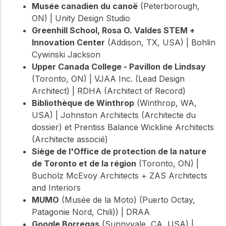
Musée canadien du canoë
(Peterborough,
ON) | Unity Design Studio
Greenhill School, Rosa O. Valdes STEM +
Innovation Center
(Addison, TX, USA) | Bohlin
Cywinski Jackson
Upper Canada College - Pavillon de Lindsay
(Toronto, ON) | VJAA Inc. (Lead Design
Architect) | RDHA (Architect of Record)
Bibliothèque de Winthrop
(Winthrop, WA,
USA) | Johnston Architects (Architecte du
dossier) et Prentiss Balance Wickline Architects
(Architecte associé)
Siège de l'Office de protection de la nature
de Toronto et de la région
(Toronto, ON) |
Bucholz McEvoy Architects + ZAS Architects
and Interiors
MUMO
(Musée de la Moto) (Puerto Octay,
Patagonie Nord, Chili)) | DRAA
Google Borregas
(Sunnyvale, CA, USA) |