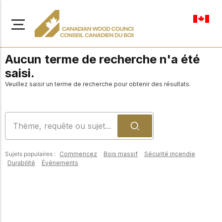
fr-ca
Aucun terme de recherche n'a été
saisi.
Veuillez saisir un terme de recherche pour obtenir des résultats.
À propos de nous
Apprenez-en davantage
Parcourir les
sur notre mission visant à
ressources
promouvoir la
Sujets populaires :
Commencez
Bois massif
Sécurité incendie
construction en bois
Accédez à un large
Durabilité
Événements
sûre, durable et
éventail de
publications, de
innovante dans tout le
solutions et d'aide
Canada.
professionnelle pour
soutenir chaque étape
de vos projets de