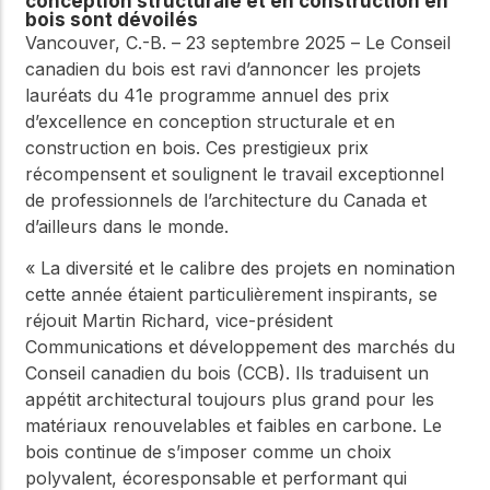
conception structurale et en construction en
WoodWorks et
bois sont dévoilés
meilleures pratiques.
connectez-vous pour
Vancouver, C.-B. – 23 septembre 2025 – Le Conseil
obtenir du support
technique, des conseils
canadien du bois est ravi d’annoncer les projets
Réseau
d'experts et accéder à
lauréats du 41e programme annuel des prix
d'innovation
des ressources pratiques
d’excellence en conception structurale et en
dans le domaine
construction en bois. Ces prestigieux prix
du bois
récompensent et soulignent le travail exceptionnel
Connectez-vous avec
de professionnels de l’architecture du Canada et
des professionnels et
d’ailleurs dans le monde.
explorez des idées de
pointe qui stimulent
« La diversité et le calibre des projets en nomination
l'innovation dans la
construction en bois et
cette année étaient particulièrement inspirants, se
la durabilité.
réjouit Martin Richard, vice-président
Communications et développement des marchés du
Conseil canadien du bois (CCB). Ils traduisent un
appétit architectural toujours plus grand pour les
matériaux renouvelables et faibles en carbone. Le
bois continue de s’imposer comme un choix
polyvalent, écoresponsable et performant qui