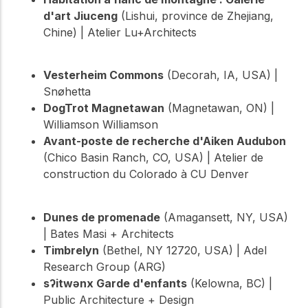
d'art Jiuceng
(Lishui, province de Zhejiang,
Chine) | Atelier Lu+Architects
Vesterheim Commons
(Decorah, IA, USA) |
Snøhetta
DogTrot Magnetawan
(Magnetawan, ON) |
Williamson Williamson
Avant-poste de recherche d'Aiken Audubon
(Chico Basin Ranch, CO, USA) | Atelier de
construction du Colorado à CU Denver
Dunes de promenade
(Amagansett, NY, USA)
| Bates Masi + Architects
Timbrelyn
(Bethel, NY 12720, USA) | Adel
Research Group (ARG)
sʔitwənx Garde d'enfants
(Kelowna, BC) |
Public Architecture + Design