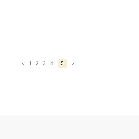
<
1
2
3
4
5
>