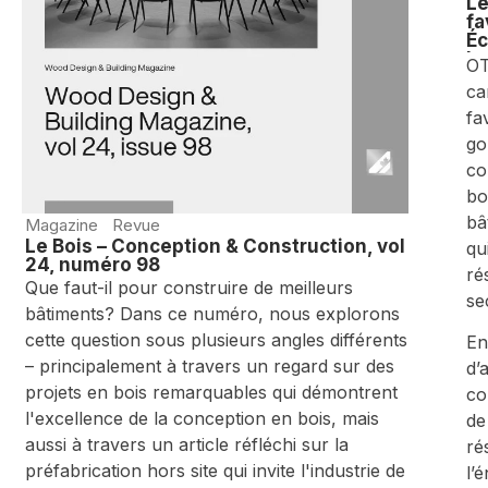
Le
fa
Éc
bo
OT
de
ca
fa
go
co
bo
bâ
Magazine
Revue
Le Bois – Conception & Construction, vol
qu
24, numéro 98
ré
Que faut-il pour construire de meilleurs
se
bâtiments? Dans ce numéro, nous explorons
cette question sous plusieurs angles différents
En
– principalement à travers un regard sur des
d’
projets en bois remarquables qui démontrent
co
l'excellence de la conception en bois, mais
de
aussi à travers un article réfléchi sur la
ré
préfabrication hors site qui invite l'industrie de
l’