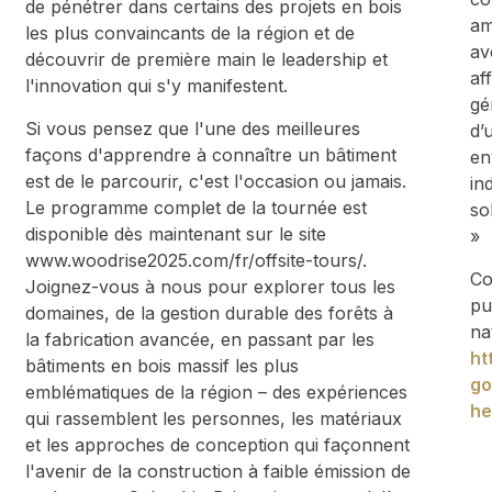
de pénétrer dans certains des projets en bois
am
les plus convaincants de la région et de
av
découvrir de première main le leadership et
af
l'innovation qui s'y manifestent.
gé
Si vous pensez que l'une des meilleures
d’
façons d'apprendre à connaître un bâtiment
en
est de le parcourir, c'est l'occasion ou jamais.
in
Le programme complet de la tournée est
so
disponible dès maintenant sur le site
»
www.woodrise2025.com/fr/offsite-tours/.
Co
Joignez-vous à nous pour explorer tous les
pu
domaines, de la gestion durable des forêts à
na
la fabrication avancée, en passant par les
ht
bâtiments en bois massif les plus
go
emblématiques de la région – des expériences
he
qui rassemblent les personnes, les matériaux
et les approches de conception qui façonnent
l'avenir de la construction à faible émission de