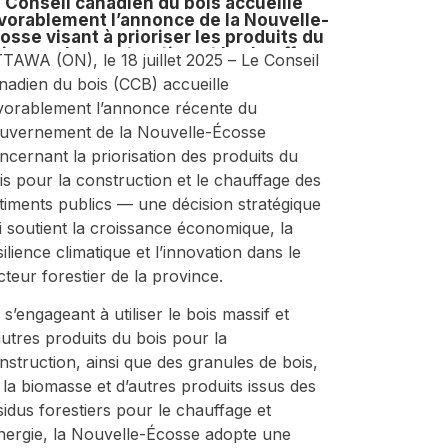
 Conseil canadien du bois accueille
vorablement l’annonce de la Nouvelle-
osse visant à prioriser les produits du
is pour la construction et le chauffage
TAWA (ON), le 18 juillet 2025 – Le Conseil
s bâtiments publics
nadien du bois (CCB) accueille
vorablement l’annonce récente du
uvernement de la Nouvelle-Écosse
ncernant la priorisation des produits du
is pour la construction et le chauffage des
timents publics — une décision stratégique
i soutient la croissance économique, la
silience climatique et l’innovation dans le
cteur forestier de la province.
 s’engageant à utiliser le bois massif et
autres produits du bois pour la
nstruction, ainsi que des granules de bois,
 la biomasse et d’autres produits issus des
sidus forestiers pour le chauffage et
énergie, la Nouvelle-Écosse adopte une