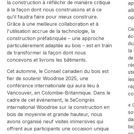
la construction à réfléchir de manière critique
ap
à la façon dont nous construisons et à ce
al
qu'il faudra faire pour mieux construire.
op
Grâce à une meilleure collaboration et à
Ce
l'utilisation accrue de la technologie, la
éc
construction préfabriquée – une approche
du
particulièrement adaptée au bois – est en train
la
de transformer la façon dont nous
de
concevons et livrons les bâtiments.
ré
Cet automne, le Conseil canadien du bois est
st
fier de soutenir Woodrise 2025, une
le
conférence internationale qui aura lieu à
ré
Vancouver, en Colombie-Britannique. Dans le
co
cadre de cet événement, le 5eCongrès
« 
international Woodrise sur la construction en
so
bois de moyenne et grande hauteur, nous
da
avons organisé neuf visites immersives qui
bi
offrent aux participants une occasion unique
co