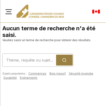
Aucun terme de recherche n'a été
saisi.
Veuillez saisir un terme de recherche pour obtenir des résultats.
À propos de nous
Apprenez-en davantage
Parcourir les
sur notre mission visant à
ressources
promouvoir la
Sujets populaires :
Commencez
Bois massif
Sécurité incendie
construction en bois
Accédez à un large
Durabilité
Événements
sûre, durable et
éventail de
publications, de
innovante dans tout le
solutions et d'aide
Canada.
professionnelle pour
soutenir chaque étape
de vos projets de