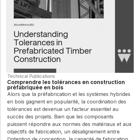
WoodWorks et
meilleures pratiques.
connectez-vous pour
obtenir du support
technique, des conseils
Réseau
d'experts et accéder à
d'innovation
des ressources pratiques
dans le domaine
du bois
Connectez-vous avec
des professionnels et
explorez des idées de
pointe qui stimulent
Technical Publications
l'innovation dans la
Comprendre les tolérances en construction
construction en bois et
préfabriquée en bois
la durabilité.
Alors que la préfabrication et les systèmes hybrides
en bois gagnent en popularité, la coordination des
tolérances est devenue un facteur essentiel au
succès des projets. Bien que les composants
puissent répondre aux normes des matériaux et aux
objectifs de fabrication, un désalignement entre
l'intention de conception, la capacité de fabrication