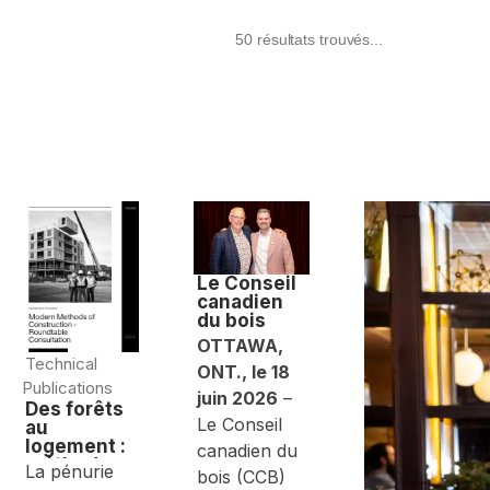
50 résultats trouvés...
Le Conseil
canadien
du bois
annonce un
OTTAWA,
changemen
Technical
ONT., le 18
t de
Publications
direction
juin 2026
–
Des forêts
Le Conseil
au
logement :
canadien du
méthodes
La pénurie
bois (CCB)
modernes