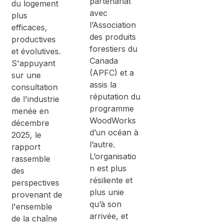
partenariat
du logement
avec
plus
l’Association
efficaces,
des produits
productives
forestiers du
et évolutives.
Canada
S'appuyant
(APFC) et a
sur une
assis la
consultation
réputation du
de l'industrie
programme
menée en
WoodWorks
décembre
d’un océan à
2025, le
l’autre.
rapport
L’organisatio
rassemble
n est plus
des
résiliente et
perspectives
plus unie
provenant de
qu’à son
l'ensemble
arrivée, et
de la chaîne