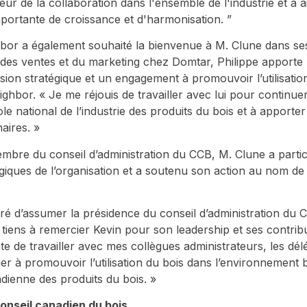
ur de la collaboration dans l'ensemble de l'industrie et a a
portante de croissance et d'harmonisation. ”
or a également souhaité la bienvenue à M. Clune dans ses
 des ventes et du marketing chez Domtar, Philippe apport
ision stratégique et un engagement à promouvoir l’utilisatio
ighbor. « Je me réjouis de travailler avec lui pour continue
le national de l’industrie des produits du bois et à apport
aires. »
mbre du conseil d’administration du CCB, M. Clune a partici
tégiques de l’organisation et a soutenu son action au nom de
ré d’assumer la présidence du conseil d’administration du C
 tiens à remercier Kevin pour son leadership et ses contrib
âte de travailler avec mes collègues administrateurs, les d
er à promouvoir l’utilisation du bois dans l’environnement b
adienne des produits du bois. »
onseil canadien du bois