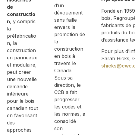
d’un
de
Fondé en 1959,
dévouement
constructio
bois. Regroupé
sans faille
n
, y compris
fabricants de
envers la
la
produits du bo
promotion de
préfabricatio
d’assistance t
la
n, la
construction
construction
Pour plus d'in
en bois à
en panneaux
Sarah Hicks, G
travers le
et modulaire,
shicks@cwc.
Canada.
peut créer
Sous sa
une nouvelle
direction, le
demande
CCB a fait
intérieure
progresser
pour le bois
les codes et
canadien tout
les normes, a
en favorisant
consolidé
des
son
approches