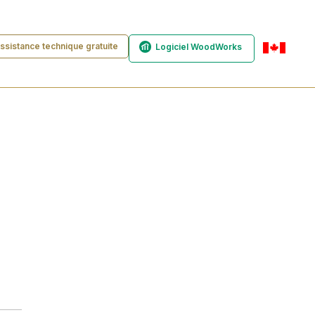
ssistance technique gratuite
Logiciel WoodWorks
fr-ca