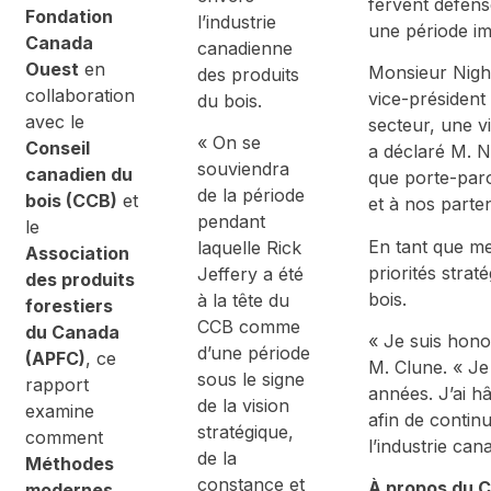
fervent défense
Fondation
l’industrie
une période im
Canada
canadienne
Ouest
en
Monsieur Nighb
des produits
collaboration
vice-président
du bois.
avec le
secteur, une v
« On se
Conseil
a déclaré M. N
souviendra
canadien du
que porte-paro
de la période
bois (CCB)
et
et à nos parten
pendant
le
En tant que me
laquelle Rick
Association
priorités stra
Jeffery a été
des produits
bois.
à la tête du
forestiers
CCB comme
du Canada
« Je suis hono
d’une période
(APFC)
, ce
M. Clune. « Je
sous le signe
rapport
années. J’ai h
de la vision
examine
afin de continu
stratégique,
comment
l’industrie can
de la
Méthodes
constance et
À propos du C
modernes