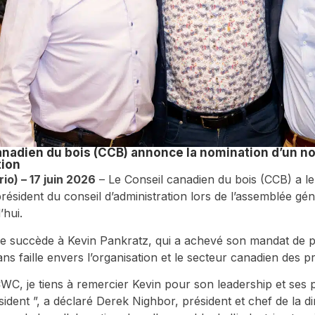
anadien du bois (CCB) annonce la nomination d’un n
tion
io) – 17 juin 2026
– Le Conseil canadien du bois (CCB) a le
ésident du conseil d’administration lors de l’assemblée géné
’hui.
 succède à Kevin Pankratz, qui a achevé son mandat de pr
s faille envers l’organisation et le secteur canadien des pr
C, je tiens à remercier Kevin pour son leadership et ses 
ident ”, a déclaré Derek Nighbor, président et chef de la d