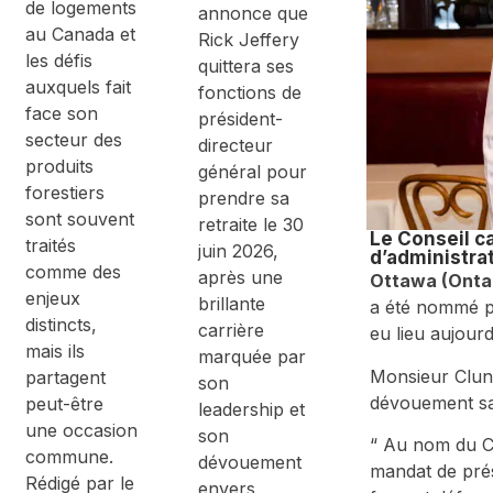
de logements
de
annonce que
constructio
au Canada et
Rick Jeffery
n –
les défis
quittera ses
Consultatio
auxquels fait
n en table
fonctions de
ronde
face son
président-
secteur des
directeur
produits
général pour
forestiers
prendre sa
sont souvent
retraite le 30
Le Conseil c
traités
juin 2026,
d’administra
comme des
après une
Ottawa (Ontar
enjeux
brillante
a été nommé pr
distincts,
carrière
eu lieu aujourd
mais ils
marquée par
Monsieur Clune
partagent
son
dévouement san
peut-être
leadership et
une occasion
son
“ Au nom du CW
commune.
dévouement
mandat de prés
Rédigé par le
envers