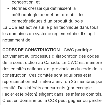
WoodWorks et
conception, et
meilleures pratiques.
connectez-vous pour
Normes d'essai qui définissent la
obtenir du support
méthodologie permettant d'établir les
technique, des conseils
Réseau
d'experts et accéder à
caractéristiques d'un produit du bois
d'innovation
des ressources pratiques
La CCB est active sur le plan technique dans tous
dans le domaine
les domaines du système réglementaire. Il s'agit
du bois
notamment de
Connectez-vous avec
des professionnels et
explorez des idées de
CODES DE CONSTRUCTION
- CWC participe
pointe qui stimulent
activement au processus d'élaboration des codes
l'innovation dans la
de la construction au Canada. Le CWC est membre
construction en bois et
la durabilité.
des comités nationaux et provinciaux du code de la
construction. Ces comités sont équilibrés et la
représentation est limitée à environ 25 membres par
comité. Des intérêts concurrents (par exemple
l'acier et le béton) siègent dans les mêmes comités.
C'est un domaine où la CCB peut gagner ou perdre