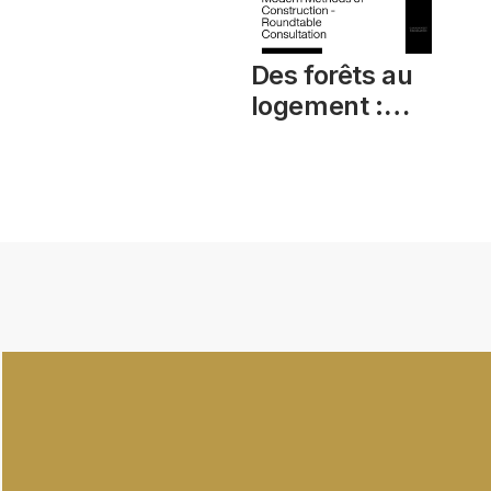
Des forêts au
logement :
méthodes
modernes de
construction –
Consultation en
table ronde