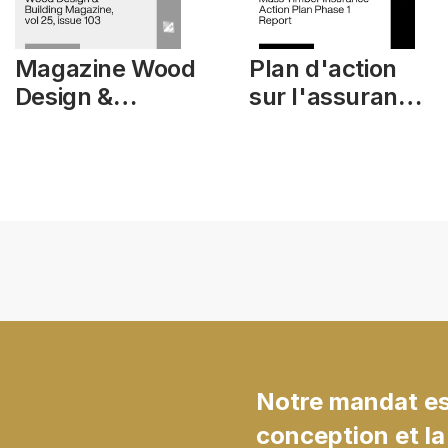
Magazine Wood
Plan d'action
Design &
sur l'assurance
Building, vol 25,
du bois
numéro 103
d'ingénierie,
phase 1, rapport
Notre mandat est
conception et la