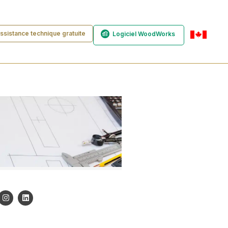
ssistance technique gratuite
Logiciel WoodWorks
fr-ca