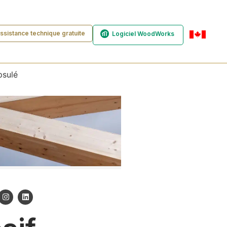
ssistance technique gratuite
Logiciel WoodWorks
fr-ca
psulé