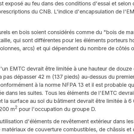
st exposé au feu dans des conditions d'essai et selon
 prescriptions du CNB. L'indice d'encapsulation de l'E
urels en bois soient considérés comme du "bois de mas
ille, qui sont différentes pour les éléments porteurs h
 (colonnes, arcs) et qui dépendent du nombre de côtés 
'un EMTC devrait être limitée à une hauteur de douze é
rra pas dépasser 42 m (137 pieds) au-dessus du premi
 conformément à la norme NFPA 13 et il est probable qu
e dans les suites. Tous les éléments de l'EMTC devrai
 la surface au sol du bâtiment devrait être limitée à 6
2
 200 m
pour l'occupation du groupe D.
 l'utilisation d'éléments de revêtement extérieur dans l
n de matériaux de couverture combustibles, de châssis et