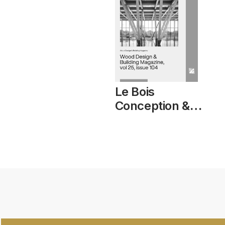
Le Bois
Conception &
Construction,
vol 25, numéro
104