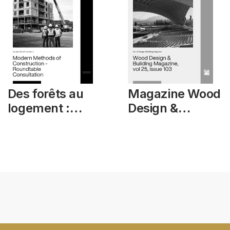
Des forêts au
Magazine Wood
logement :
Design &
méthodes
Building, vol 25,
modernes de
numéro 103
construction –
Consultation en
table ronde