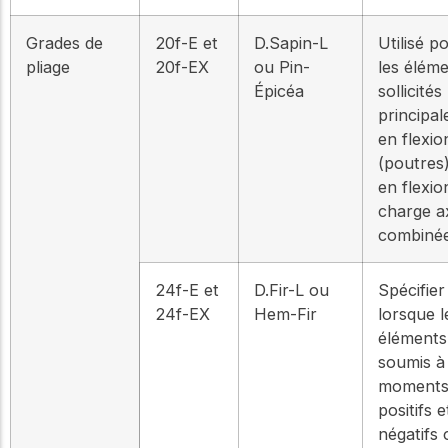
Grades de
20f-E et
D.Sapin-L
Utilisé p
pliage
20f-EX
ou Pin-
les élém
Épicéa
sollicités
principa
en flexio
(poutres
en flexio
charge ax
combinée
24f-E et
D.Fir-L ou
Spécifier
24f-EX
Hem-Fir
lorsque l
éléments
soumis à
moment
positifs e
négatifs 