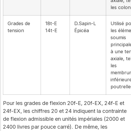
axiale, t
les colon
Grades de
18t-E
D.Sapin-L
Utilisé p
tension
14t-E
Épicéa
les élém
soumis
principa
à une te
axiale, t
les
membrur
inférieur
poutrelle
Pour les grades de flexion 20f-E, 20f-EX, 24f-E et
24f-EX, les chiffres 20 et 24 indiquent la contrainte
de flexion admissible en unités impériales (2000 et
2400 livres par pouce carré). De même, les