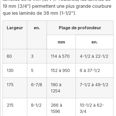
19 mm (3/4″) permettent une plus grande courbure
que les laminés de 38 mm (1-1/2″).
Largeur
en.
Plage de profondeur
mm
en.
80
3
114 à 570
4-1/2 à 22-1/2
130
5
152 à 950
6 à 37-1/2
175
6-7/8
190 à
7-1/2 à 49-1/2
1254
215
8-1/2
266 à
10-1/2 à 62-
1596
3/4