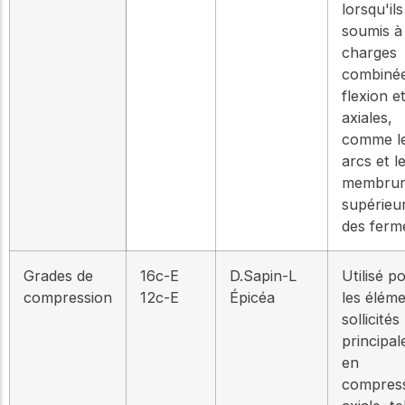
lorsqu'il
soumis à
charges
combinée
flexion e
axiales,
comme l
arcs et l
membrur
supérieu
des ferm
Grades de
16c-E
D.Sapin-L
Utilisé p
compression
12c-E
Épicéa
les élém
sollicités
principa
en
compres