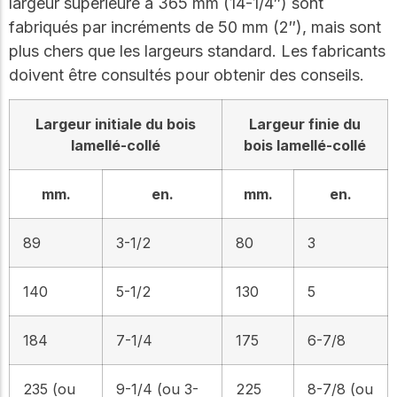
largeur supérieure à 365 mm (14-1/4″) sont
fabriqués par incréments de 50 mm (2″), mais sont
plus chers que les largeurs standard. Les fabricants
doivent être consultés pour obtenir des conseils.
Largeur initiale du bois
Largeur finie du
lamellé-collé
bois lamellé-collé
mm.
en.
mm.
en.
89
3-1/2
80
3
140
5-1/2
130
5
184
7-1/4
175
6-7/8
235 (ou
9-1/4 (ou 3-
225
8-7/8 (ou