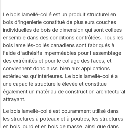
Notre Conseil
construction en bois.
Faites connaissance
Le bois lamellé-collé est un produit structurel en
avec les dirigeants qui
Outils de
fournissent la direction
bois d'ingénierie constitué de plusieurs couches
conception
stratégique et la
individuelles de bois de dimension qui sont collées
gouvernance de notre
Outils et calculateurs
ensemble dans des conditions contrôlées. Tous les
certifiés pour vous
organisation.
aider à concevoir des
bois lamellés-collés canadiens sont fabriqués à
structures en bois
l'aide d'adhésifs imperméables pour l'assemblage
efficaces et durables
Carrières
en toute confiance et
des extrémités et pour le collage des faces, et
sécurité.
Explorez les offres
conviennent donc aussi bien aux applications
d'emploi actuelles et les
extérieures qu'intérieures. Le bois lamellé-collé a
opportunités de
Apprentissage
développement de
une capacité structurelle élevée et constitue
en ligne
carrière au sein de notre
également un matériau de construction architectural
équipe multidisciplinaire.
Développez votre
attrayant.
expertise grâce à des
cours en ligne, des
Le bois lamellé-collé est couramment utilisé dans
ateliers et des
Boiseries
formations sur la
les structures à poteaux et à poutres, les structures
construction en bois,
Explorez le programme
en bois lourd et en bois de masse, ainsi que dans
les normes et les