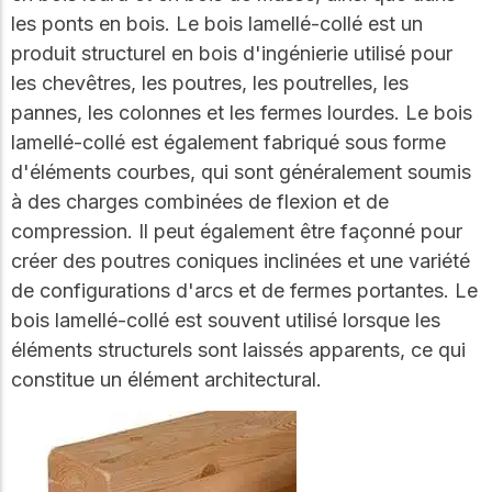
WoodWorks et
meilleures pratiques.
les ponts en bois. Le bois lamellé-collé est un
connectez-vous pour
obtenir du support
produit structurel en bois d'ingénierie utilisé pour
technique, des conseils
Réseau
les chevêtres, les poutres, les poutrelles, les
d'experts et accéder à
d'innovation
pannes, les colonnes et les fermes lourdes. Le bois
des ressources pratiques
dans le domaine
lamellé-collé est également fabriqué sous forme
du bois
d'éléments courbes, qui sont généralement soumis
Connectez-vous avec
à des charges combinées de flexion et de
des professionnels et
compression. Il peut également être façonné pour
explorez des idées de
pointe qui stimulent
créer des poutres coniques inclinées et une variété
l'innovation dans la
de configurations d'arcs et de fermes portantes. Le
construction en bois et
la durabilité.
bois lamellé-collé est souvent utilisé lorsque les
éléments structurels sont laissés apparents, ce qui
constitue un élément architectural.