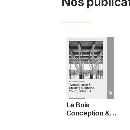
Nos publica
Le Bois
Conception &
Construction,
vol 25, numéro