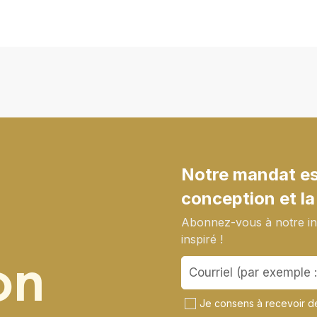
construction –
Consultation en
table ronde
Notre mandat est
conception et la
Abonnez-vous à notre inf
inspiré !
on
Je consens à recevoir de