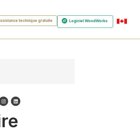
ssistance technique gratuite
Logiciel WoodWorks
fr-ca
re