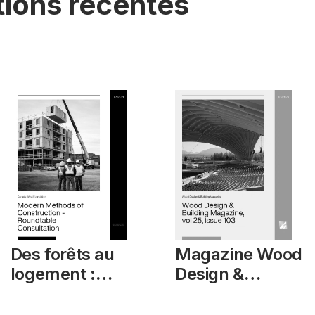
tions récentes
Des forêts au
Magazine Wood
logement :
Design &
méthodes
Building, vol 25,
modernes de
numéro 103