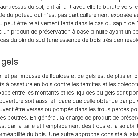
u-dessus du sol, entraînant avec elle le borate vers l
tie du poteau qui n'est pas particulièrement exposée au
u peut être relativement lente dans le cas du sapin d
 un produit de préservation à base d'huile ayant un ce
 cas du pin du sud (une essence de bois très perméable
 gels
n et par mousse de liquides et de gels est de plus en pl
 à ossature en bois contre les termites et les coléop
ce entre les montants et les liquides ou gels sont p
ouverture soit aussi efficace que celle obtenue par pul
uvent être versés ou pompés dans les trous percés pour 
es poutres. En général, la charge de produit de préser
as, par la taille et l'emplacement des trous et la solubil
rméabilité du bois. Une autre approche consiste à laiss