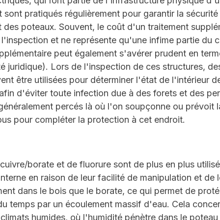
riques, qui font partie de l'infrastructure physique d'u
t sont pratiqués régulièrement pour garantir la sécurité d
des poteaux. Souvent, le coût d'un traitement supplém
 l'inspection et ne représente qu'une infime partie du 
pplémentaire peut également s'avérer prudent en term
té juridique). Lors de l'inspection de ces structures, 
 être utilisées pour déterminer l'état de l'intérieur de
 afin d'éviter toute infection due à des forets et des pe
généralement percés là où l'on soupçonne ou prévoit la
rous pour compléter la protection à cet endroit.
cuivre/borate et de fluorure sont de plus en plus utili
terne en raison de leur facilité de manipulation et de le
ent dans le bois que le borate, ce qui permet de proté
il du temps par un écoulement massif d'eau. Cela conce
climats humides, où l'humidité pénètre dans le poteau à