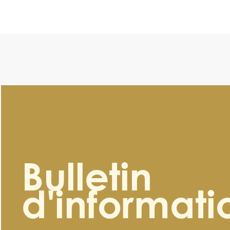
104
Bulletin
d'informati