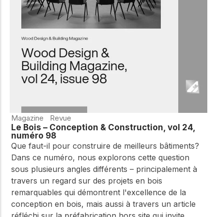
WoodWorks et
meilleures pratiques.
connectez-vous pour
obtenir du support
technique, des conseils
Réseau
d'experts et accéder à
d'innovation
des ressources pratiques
dans le domaine
du bois
Connectez-vous avec
des professionnels et
explorez des idées de
pointe qui stimulent
Magazine
Revue
l'innovation dans la
Le Bois – Conception & Construction, vol 24,
construction en bois et
numéro 98
la durabilité.
Que faut-il pour construire de meilleurs bâtiments?
Dans ce numéro, nous explorons cette question
sous plusieurs angles différents – principalement à
travers un regard sur des projets en bois
remarquables qui démontrent l'excellence de la
conception en bois, mais aussi à travers un article
réfléchi sur la préfabrication hors site qui invite