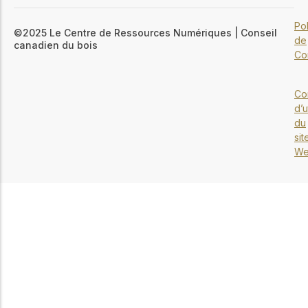
Pol
©2025 Le Centre de Ressources Numériques | Conseil
de
canadien du bois
Con
Co
d’u
du
sit
W