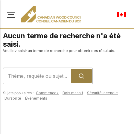
Aucun terme de recherche n'a été
saisi.
Veuillez saisir un terme de recherche pour obtenir des résultats.
À propos de nous
Apprenez-en davantage
Parcourir les
sur notre mission visant à
ressources
promouvoir la
Sujets populaires :
Commencez
Bois massif
Sécurité incendie
construction en bois
Accédez à un large
Durabilité
Événements
sûre, durable et
éventail de
publications, de
innovante dans tout le
solutions et d'aide
Canada.
professionnelle pour
soutenir chaque étape
de vos projets de