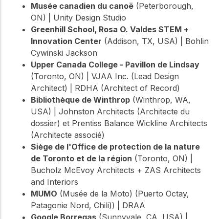
Musée canadien du canoë
(Peterborough,
ON) | Unity Design Studio
Greenhill School, Rosa O. Valdes STEM +
Innovation Center
(Addison, TX, USA) | Bohlin
Cywinski Jackson
Upper Canada College - Pavillon de Lindsay
(Toronto, ON) | VJAA Inc. (Lead Design
Architect) | RDHA (Architect of Record)
Bibliothèque de Winthrop
(Winthrop, WA,
USA) | Johnston Architects (Architecte du
dossier) et Prentiss Balance Wickline Architects
(Architecte associé)
Siège de l'Office de protection de la nature
de Toronto et de la région
(Toronto, ON) |
Bucholz McEvoy Architects + ZAS Architects
and Interiors
MUMO
(Musée de la Moto) (Puerto Octay,
Patagonie Nord, Chili)) | DRAA
Google Borregas
(Sunnyvale, CA, USA) |