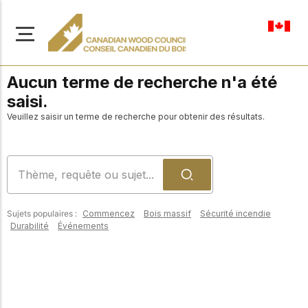
fr-ca
Aucun terme de recherche n'a été
saisi.
Veuillez saisir un terme de recherche pour obtenir des résultats.
À propos de nous
Apprenez-en davantage
Parcourir les
sur notre mission visant à
ressources
promouvoir la
Sujets populaires :
Commencez
Bois massif
Sécurité incendie
construction en bois
Accédez à un large
Durabilité
Événements
sûre, durable et
éventail de
publications, de
innovante dans tout le
solutions et d'aide
Canada.
professionnelle pour
soutenir chaque étape
de vos projets de