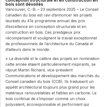
conception structurale et en construction en
WoodWorks et
bois sont dévoilés
meilleures pratiques.
connectez-vous pour
Vancouver, C.-B. – 23 septembre 2025 – Le Conseil
obtenir du support
technique, des conseils
canadien du bois est ravi d’annoncer les projets
Réseau
d'experts et accéder à
lauréats du 41e programme annuel des prix
d'innovation
des ressources pratiques
d’excellence en conception structurale et en
dans le domaine
construction en bois. Ces prestigieux prix
du bois
récompensent et soulignent le travail exceptionnel
Connectez-vous avec
de professionnels de l’architecture du Canada et
des professionnels et
d’ailleurs dans le monde.
explorez des idées de
pointe qui stimulent
« La diversité et le calibre des projets en nomination
l'innovation dans la
construction en bois et
cette année étaient particulièrement inspirants, se
la durabilité.
réjouit Martin Richard, vice-président
Communications et développement des marchés du
Conseil canadien du bois (CCB). Ils traduisent un
appétit architectural toujours plus grand pour les
matériaux renouvelables et faibles en carbone. Le
bois continue de s’imposer comme un choix
polyvalent, écoresponsable et performant qui