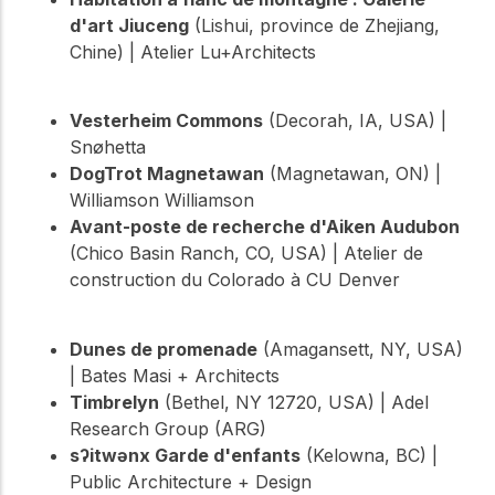
d'art Jiuceng
(Lishui, province de Zhejiang,
Chine) | Atelier Lu+Architects
Vesterheim Commons
(Decorah, IA, USA) |
Snøhetta
DogTrot Magnetawan
(Magnetawan, ON) |
Williamson Williamson
Avant-poste de recherche d'Aiken Audubon
(Chico Basin Ranch, CO, USA) | Atelier de
construction du Colorado à CU Denver
Dunes de promenade
(Amagansett, NY, USA)
| Bates Masi + Architects
Timbrelyn
(Bethel, NY 12720, USA) | Adel
Research Group (ARG)
sʔitwənx Garde d'enfants
(Kelowna, BC) |
Public Architecture + Design