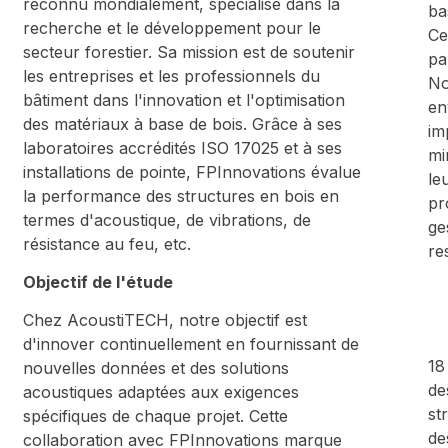
reconnu mondialement, spécialisé dans la
ba
recherche et le développement pour le
Ce
secteur forestier. Sa mission est de soutenir
pa
les entreprises et les professionnels du
No
bâtiment dans l'innovation et l'optimisation
en
des matériaux à base de bois. Grâce à ses
im
laboratoires accrédités ISO 17025 et à ses
mi
installations de pointe, FPInnovations évalue
le
la performance des structures en bois en
pr
termes d'acoustique, de vibrations, de
ge
résistance au feu, etc.
re
Objectif de l'étude
Chez AcoustiTECH, notre objectif est
d'innover continuellement en fournissant de
18
nouvelles données et des solutions
de
acoustiques adaptées aux exigences
st
spécifiques de chaque projet. Cette
de
collaboration avec FPInnovations marque