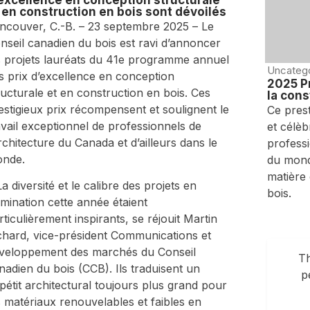
 en construction en bois sont dévoilés
ncouver, C.-B. – 23 septembre 2025 – Le
nseil canadien du bois est ravi d’annoncer
s projets lauréats du 41e programme annuel
Uncateg
s prix d’excellence en conception
2025 Pr
ructurale et en construction en bois. Ces
la cons
estigieux prix récompensent et soulignent le
Ce pres
avail exceptionnel de professionnels de
et célèb
architecture du Canada et d’ailleurs dans le
professi
nde.
du mond
matière
La diversité et le calibre des projets en
bois.
mination cette année étaient
rticulièrement inspirants, se réjouit Martin
chard, vice-président Communications et
veloppement des marchés du Conseil
Th
nadien du bois (CCB). Ils traduisent un
p
pétit architectural toujours plus grand pour
s matériaux renouvelables et faibles en