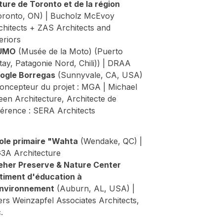
ture de Toronto et de la région
oronto, ON) | Bucholz McEvoy
chitects + ZAS Architects and
eriors
UMO
(Musée de la Moto) (Puerto
tay, Patagonie Nord, Chili)) | DRAA
ogle Borregas
(Sunnyvale, CA, USA)
Concepteur du projet : MGA | Michael
een Architecture, Architecte de
férence : SERA Architects
ole primaire "Wahta
(Wendake, QC) |
3A Architecture
eher Preserve & Nature Center
timent d'éducation à
environnement
(Auburn, AL, USA) |
ers Weinzapfel Associates Architects,
.