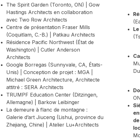
The Spirit Garden (Toronto, ON) | Gow
Hastings Architects en collaboration
Ré
avec Two Row Architects
(E
Centre de présentation Fraser Mills
Le
(Coquitlam, C.-B.) | Patkau Architects
(T
Résidence Pacific Northwest (État de
Washington) | Cutler Anderson
Ca
Architects
Mu
Google Borregas (Sunnyvale, CA, États-
Du
Unis) | Conception de projet : MGA |
Michael Green Architecture, Architecte
attitré : SERA Architects
Do
TRUMPF Education Center (Ditzingen,
ON
Allemagne) | Barkow Leibinger
Si
La demeure à flanc de montagne :
en
Galerie d’art Jiuceng (Lishui, province du
de
Zhejiang, Chine) | Atelier Lu+Architects
lo
Mo