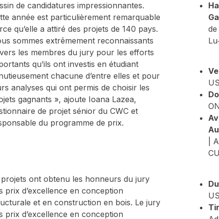
ssin de candidatures impressionnantes.
Ha
tte année est particulièrement remarquable
Ga
rce qu’elle a attiré des projets de 140 pays.
de 
us sommes extrêmement reconnaissants
Lu
vers les membres du jury pour les efforts
portants qu’ils ont investis en étudiant
Ve
nutieusement chacune d’entre elles et pour
US
urs analyses qui ont permis de choisir les
Do
ojets gagnants », ajoute Ioana Lazea,
ON
stionnaire de projet sénior du CWC et
Av
sponsable du programme de prix.
Au
| 
CU
 projets ont obtenu les honneurs du jury
Du
s prix d’excellence en conception
US
ructurale et en construction en bois. Le jury
Ti
s prix d’excellence en conception
Ad