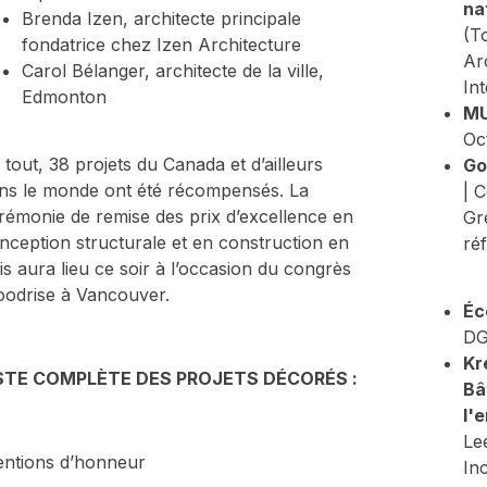
na
Brenda Izen, architecte principale
(T
fondatrice chez Izen Architecture
Ar
Carol Bélanger, architecte de la ville,
Int
Edmonton
M
Oc
 tout, 38 projets du Canada et d’ailleurs
Go
ns le monde ont été récompensés. La
| 
rémonie de remise des prix d’excellence en
Gr
nception structurale et en construction en
ré
is aura lieu ce soir à l’occasion du congrès
odrise à Vancouver.
Éc
DG
Kr
STE COMPLÈTE DES PROJETS DÉCORÉS :
Bâ
l'
Le
ntions d’honneur
Inc