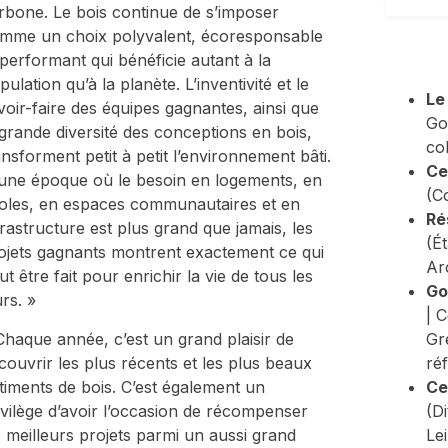
rbone. Le bois continue de s’imposer
mme un choix polyvalent, écoresponsable
 performant qui bénéficie autant à la
pulation qu’à la planète. L’inventivité et le
Le
voir-faire des équipes gagnantes, ainsi que
Go
 grande diversité des conceptions en bois,
co
ansforment petit à petit l’environnement bâti.
Ce
une époque où le besoin en logements, en
(C
oles, en espaces communautaires et en
Ré
frastructure est plus grand que jamais, les
(É
ojets gagnants montrent exactement ce qui
Ar
ut être fait pour enrichir la vie de tous les
Go
urs. »
| 
Chaque année, c’est un grand plaisir de
Gr
couvrir les plus récents et les plus beaux
ré
timents de bois. C’est également un
Ce
ivilège d’avoir l’occasion de récompenser
(D
s meilleurs projets parmi un aussi grand
Le