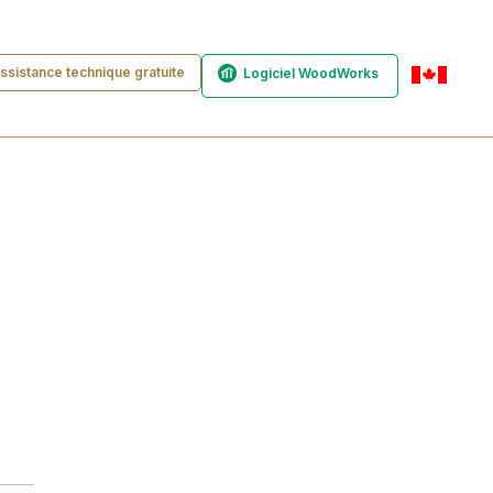
ssistance technique gratuite
Logiciel WoodWorks
fr-ca