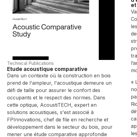
et
Va
Co
le
de
st
pr
tr
l’
Technical Publications
Étude acoustique comparative
mo
Dans un contexte où la construction en bois
« 
prend de l'ampleur, l'acoustique demeure un
no
défi de taille pour assurer le confort des
pa
occupants et le respect des normes. Dans
Ri
cette optique, AcoustiTECH, expert en
dé
solutions acoustiques, s'est associé à
ca
FPInnovations, chef de file en recherche et
ap
développement dans le secteur du bois, pour
le
mener une étude comparative approfondie