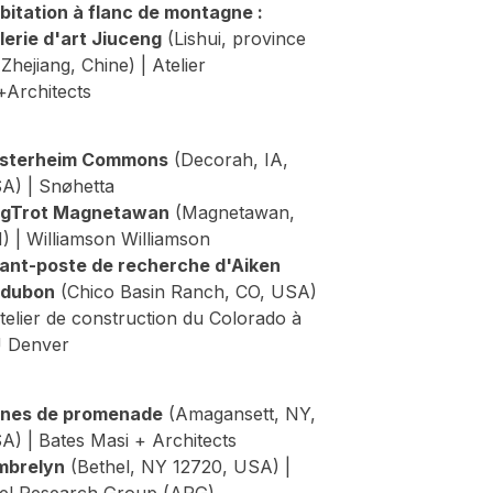
bitation à flanc de montagne :
lerie d'art Jiuceng
(Lishui, province
Zhejiang, Chine) | Atelier
+Architects
sterheim Commons
(Decorah, IA,
A) | Snøhetta
gTrot Magnetawan
(Magnetawan,
) | Williamson Williamson
ant-poste de recherche d'Aiken
dubon
(Chico Basin Ranch, CO, USA)
Atelier de construction du Colorado à
 Denver
nes de promenade
(Amagansett, NY,
A) | Bates Masi + Architects
mbrelyn
(Bethel, NY 12720, USA) |
el Research Group (ARG)