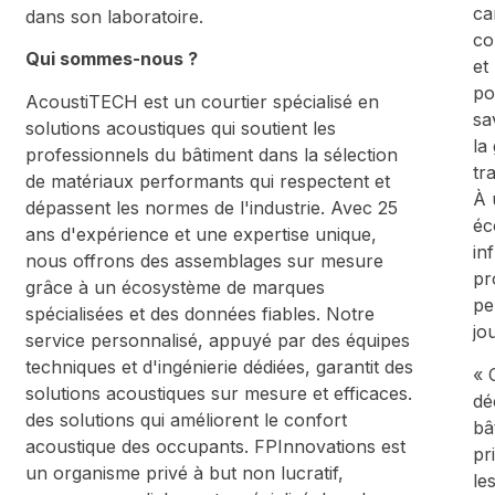
ca
dans son laboratoire.
co
Qui sommes-nous ?
et
po
AcoustiTECH est un courtier spécialisé en
sa
solutions acoustiques qui soutient les
la
professionnels du bâtiment dans la sélection
tr
de matériaux performants qui respectent et
À 
dépassent les normes de l'industrie. Avec 25
éc
ans d'expérience et une expertise unique,
in
nous offrons des assemblages sur mesure
pr
grâce à un écosystème de marques
pe
spécialisées et des données fiables. Notre
jo
service personnalisé, appuyé par des équipes
techniques et d'ingénierie dédiées, garantit des
« 
solutions acoustiques sur mesure et efficaces.
dé
des solutions qui améliorent le confort
bâ
acoustique des occupants. FPInnovations est
pr
un organisme privé à but non lucratif,
le