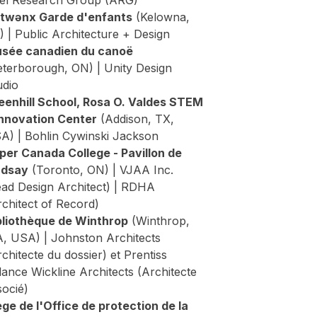
itwənx Garde d'enfants
(Kelowna,
) | Public Architecture + Design
sée canadien du canoë
eterborough, ON) | Unity Design
udio
eenhill School, Rosa O. Valdes STEM
Innovation Center
(Addison, TX,
A) | Bohlin Cywinski Jackson
per Canada College - Pavillon de
ndsay
(Toronto, ON) | VJAA Inc.
ead Design Architect) | RDHA
rchitect of Record)
bliothèque de Winthrop
(Winthrop,
, USA) | Johnston Architects
chitecte du dossier) et Prentiss
lance Wickline Architects (Architecte
socié)
ège de l'Office de protection de la