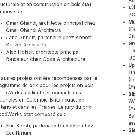
ructurale et en construction en bois était
sʔ
mposé de :
BC
Mu
Omar Ghandi, architecte principal chez
(P
Omar Ghandi Architects
St
Jane Abbott, partenaire chez Abbott
Gr
Brown Architects
+ 
Alec Holser, architecte principal
US
fondateur chez Opsis Architecture
Up
Li
 autres projets ont été récompensés par le
(L
ogramme de prix pour les projets en bois
(A
odWorks qui tient des compétitions
Bi
gionales en Colombie-Britannique, en
WA
tario et dans les Prairies. Le jury du prix
(Ar
odWorks était composé de :
Ba
as
Eric Karsh, partenaire fondateur chez
Si
Equilibrium