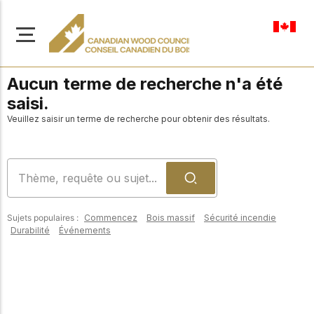
fr-ca
Aucun terme de recherche n'a été
saisi.
Veuillez saisir un terme de recherche pour obtenir des résultats.
À propos de nous
Apprenez-en davantage
Parcourir les
sur notre mission visant à
ressources
promouvoir la
Sujets populaires :
Commencez
Bois massif
Sécurité incendie
construction en bois
Accédez à un large
Durabilité
Événements
sûre, durable et
éventail de
publications, de
innovante dans tout le
solutions et d'aide
Canada.
professionnelle pour
soutenir chaque étape
de vos projets de