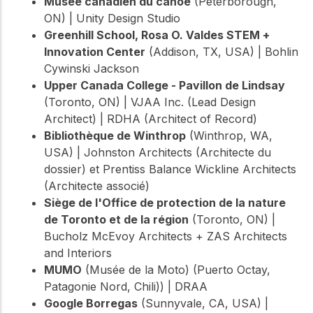
Musée canadien du canoë
(Peterborough,
ON) | Unity Design Studio
Greenhill School, Rosa O. Valdes STEM +
Innovation Center
(Addison, TX, USA) | Bohlin
Cywinski Jackson
Upper Canada College - Pavillon de Lindsay
(Toronto, ON) | VJAA Inc. (Lead Design
Architect) | RDHA (Architect of Record)
Bibliothèque de Winthrop
(Winthrop, WA,
USA) | Johnston Architects (Architecte du
dossier) et Prentiss Balance Wickline Architects
(Architecte associé)
Siège de l'Office de protection de la nature
de Toronto et de la région
(Toronto, ON) |
Bucholz McEvoy Architects + ZAS Architects
and Interiors
MUMO
(Musée de la Moto) (Puerto Octay,
Patagonie Nord, Chili)) | DRAA
Google Borregas
(Sunnyvale, CA, USA) |