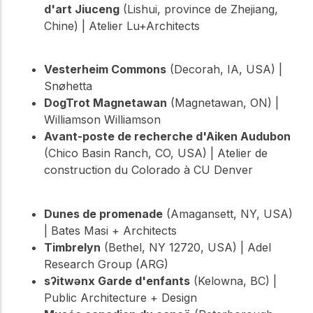
d'art Jiuceng
(Lishui, province de Zhejiang,
Chine) | Atelier Lu+Architects
Vesterheim Commons
(Decorah, IA, USA) |
Snøhetta
DogTrot Magnetawan
(Magnetawan, ON) |
Williamson Williamson
Avant-poste de recherche d'Aiken Audubon
(Chico Basin Ranch, CO, USA) | Atelier de
construction du Colorado à CU Denver
Dunes de promenade
(Amagansett, NY, USA)
| Bates Masi + Architects
Timbrelyn
(Bethel, NY 12720, USA) | Adel
Research Group (ARG)
sʔitwənx Garde d'enfants
(Kelowna, BC) |
Public Architecture + Design