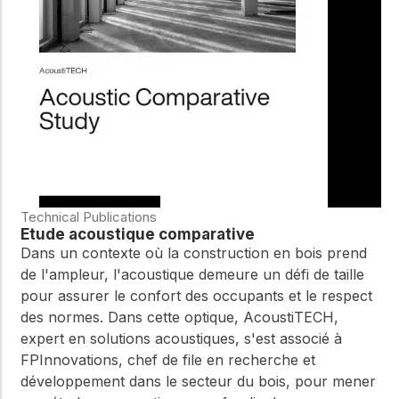
WoodWorks et
meilleures pratiques.
connectez-vous pour
obtenir du support
technique, des conseils
Réseau
d'experts et accéder à
d'innovation
des ressources pratiques
dans le domaine
du bois
Connectez-vous avec
des professionnels et
explorez des idées de
pointe qui stimulent
Technical Publications
l'innovation dans la
Étude acoustique comparative
construction en bois et
Dans un contexte où la construction en bois prend
la durabilité.
de l'ampleur, l'acoustique demeure un défi de taille
pour assurer le confort des occupants et le respect
des normes. Dans cette optique, AcoustiTECH,
expert en solutions acoustiques, s'est associé à
FPInnovations, chef de file en recherche et
développement dans le secteur du bois, pour mener