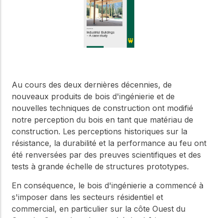
Notre Conseil
construction en bois.
Faites connaissance
avec les dirigeants qui
Outils de
fournissent la direction
conception
stratégique et la
gouvernance de notre
Outils et calculateurs
certifiés pour vous
organisation.
aider à concevoir des
structures en bois
Au cours des deux dernières décennies, de
efficaces et durables
Carrières
nouveaux produits de bois d'ingénierie et de
en toute confiance et
nouvelles techniques de construction ont modifié
sécurité.
Explorez les offres
notre perception du bois en tant que matériau de
d'emploi actuelles et les
construction. Les perceptions historiques sur la
opportunités de
Apprentissage
développement de
résistance, la durabilité et la performance au feu ont
en ligne
carrière au sein de notre
été renversées par des preuves scientifiques et des
équipe multidisciplinaire.
Développez votre
tests à grande échelle de structures prototypes.
expertise grâce à des
cours en ligne, des
En conséquence, le bois d'ingénierie a commencé à
ateliers et des
Boiseries
s'imposer dans les secteurs résidentiel et
formations sur la
construction en bois,
commercial, en particulier sur la côte Ouest du
Explorez le programme
les normes et les