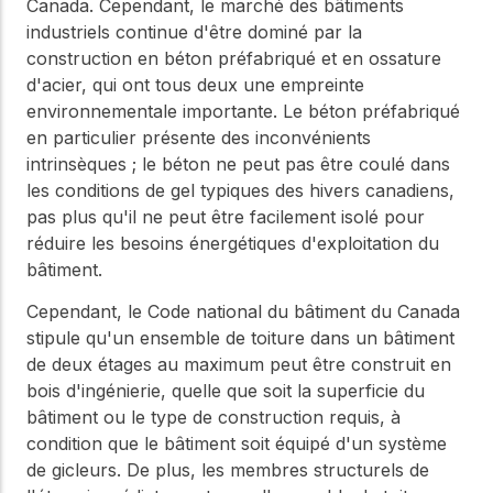
WoodWorks et
Canada. Cependant, le marché des bâtiments
meilleures pratiques.
connectez-vous pour
industriels continue d'être dominé par la
obtenir du support
construction en béton préfabriqué et en ossature
technique, des conseils
Réseau
d'acier, qui ont tous deux une empreinte
d'experts et accéder à
d'innovation
environnementale importante. Le béton préfabriqué
des ressources pratiques
dans le domaine
en particulier présente des inconvénients
du bois
intrinsèques ; le béton ne peut pas être coulé dans
Connectez-vous avec
les conditions de gel typiques des hivers canadiens,
des professionnels et
pas plus qu'il ne peut être facilement isolé pour
explorez des idées de
réduire les besoins énergétiques d'exploitation du
pointe qui stimulent
bâtiment.
l'innovation dans la
construction en bois et
Cependant, le Code national du bâtiment du Canada
la durabilité.
stipule qu'un ensemble de toiture dans un bâtiment
de deux étages au maximum peut être construit en
bois d'ingénierie, quelle que soit la superficie du
bâtiment ou le type de construction requis, à
condition que le bâtiment soit équipé d'un système
de gicleurs. De plus, les membres structurels de