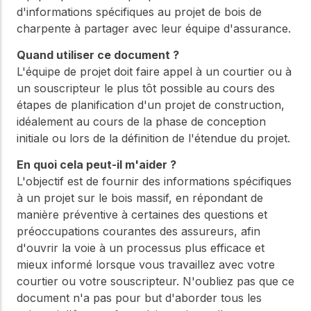
WoodWorks et
d'informations spécifiques au projet de bois de
meilleures pratiques.
connectez-vous pour
charpente à partager avec leur équipe d'assurance.
obtenir du support
technique, des conseils
Réseau
Quand utiliser ce document ?
d'experts et accéder à
d'innovation
des ressources pratiques
L'équipe de projet doit faire appel à un courtier ou à
dans le domaine
un souscripteur le plus tôt possible au cours des
du bois
étapes de planification d'un projet de construction,
Connectez-vous avec
idéalement au cours de la phase de conception
des professionnels et
initiale ou lors de la définition de l'étendue du projet.
explorez des idées de
pointe qui stimulent
En quoi cela peut-il m'aider ?
l'innovation dans la
L'objectif est de fournir des informations spécifiques
construction en bois et
à un projet sur le bois massif, en répondant de
la durabilité.
manière préventive à certaines des questions et
préoccupations courantes des assureurs, afin
d'ouvrir la voie à un processus plus efficace et
mieux informé lorsque vous travaillez avec votre
courtier ou votre souscripteur. N'oubliez pas que ce
document n'a pas pour but d'aborder tous les