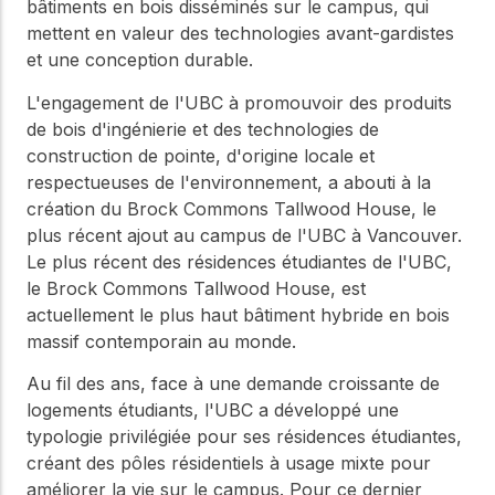
WoodWorks et
bâtiments en bois disséminés sur le campus, qui
meilleures pratiques.
connectez-vous pour
mettent en valeur des technologies avant-gardistes
obtenir du support
et une conception durable.
technique, des conseils
Réseau
d'experts et accéder à
L'engagement de l'UBC à promouvoir des produits
d'innovation
des ressources pratiques
de bois d'ingénierie et des technologies de
dans le domaine
construction de pointe, d'origine locale et
du bois
respectueuses de l'environnement, a abouti à la
Connectez-vous avec
création du Brock Commons Tallwood House, le
des professionnels et
explorez des idées de
plus récent ajout au campus de l'UBC à Vancouver.
pointe qui stimulent
Le plus récent des résidences étudiantes de l'UBC,
l'innovation dans la
le Brock Commons Tallwood House, est
construction en bois et
actuellement le plus haut bâtiment hybride en bois
la durabilité.
massif contemporain au monde.
Au fil des ans, face à une demande croissante de
logements étudiants, l'UBC a développé une
typologie privilégiée pour ses résidences étudiantes,
créant des pôles résidentiels à usage mixte pour
améliorer la vie sur le campus. Pour ce dernier