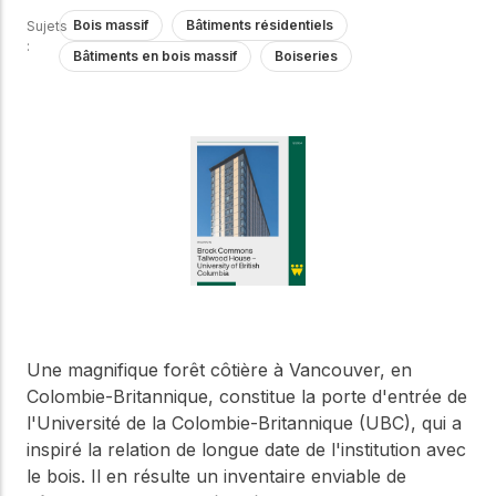
Notre Conseil
construction en bois.
Bois massif
Bâtiments résidentiels
Sujets
Faites connaissance
:
Bâtiments en bois massif
Boiseries
avec les dirigeants qui
Outils de
fournissent la direction
conception
stratégique et la
gouvernance de notre
Outils et calculateurs
certifiés pour vous
organisation.
aider à concevoir des
structures en bois
efficaces et durables
Carrières
en toute confiance et
sécurité.
Explorez les offres
d'emploi actuelles et les
opportunités de
Apprentissage
développement de
en ligne
carrière au sein de notre
équipe multidisciplinaire.
Développez votre
Une magnifique forêt côtière à Vancouver, en
expertise grâce à des
Colombie-Britannique, constitue la porte d'entrée de
cours en ligne, des
l'Université de la Colombie-Britannique (UBC), qui a
ateliers et des
Boiseries
inspiré la relation de longue date de l'institution avec
formations sur la
construction en bois,
le bois. Il en résulte un inventaire enviable de
Explorez le programme
les normes et les