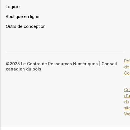
Logiciel
Boutique en ligne
Outils de conception
Pol
©2025 Le Centre de Ressources Numériques | Conseil
de
canadien du bois
Con
Co
d’u
du
sit
W