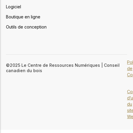
Logiciel
Boutique en ligne
Outils de conception
Pol
©2025 Le Centre de Ressources Numériques | Conseil
de
canadien du bois
Con
Co
d’u
du
sit
W