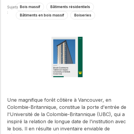
Notre Conseil
construction en bois.
Bois massif
Bâtiments résidentiels
Sujets
Faites connaissance
:
Bâtiments en bois massif
Boiseries
avec les dirigeants qui
Outils de
fournissent la direction
conception
stratégique et la
gouvernance de notre
Outils et calculateurs
certifiés pour vous
organisation.
aider à concevoir des
structures en bois
efficaces et durables
Carrières
en toute confiance et
sécurité.
Explorez les offres
d'emploi actuelles et les
opportunités de
Apprentissage
développement de
en ligne
carrière au sein de notre
équipe multidisciplinaire.
Développez votre
Une magnifique forêt côtière à Vancouver, en
expertise grâce à des
Colombie-Britannique, constitue la porte d'entrée de
cours en ligne, des
l'Université de la Colombie-Britannique (UBC), qui a
ateliers et des
Boiseries
inspiré la relation de longue date de l'institution avec
formations sur la
construction en bois,
le bois. Il en résulte un inventaire enviable de
Explorez le programme
les normes et les