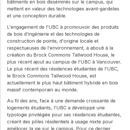
WoodWorks et
bâtiments en bois disséminés sur le campus, qui
meilleures pratiques.
connectez-vous pour
mettent en valeur des technologies avant-gardistes
obtenir du support
et une conception durable.
technique, des conseils
Réseau
d'experts et accéder à
L'engagement de l'UBC à promouvoir des produits
d'innovation
des ressources pratiques
de bois d'ingénierie et des technologies de
dans le domaine
construction de pointe, d'origine locale et
du bois
respectueuses de l'environnement, a abouti à la
Connectez-vous avec
création du Brock Commons Tallwood House, le
des professionnels et
explorez des idées de
plus récent ajout au campus de l'UBC à Vancouver.
pointe qui stimulent
Le plus récent des résidences étudiantes de l'UBC,
l'innovation dans la
le Brock Commons Tallwood House, est
construction en bois et
actuellement le plus haut bâtiment hybride en bois
la durabilité.
massif contemporain au monde.
Au fil des ans, face à une demande croissante de
logements étudiants, l'UBC a développé une
typologie privilégiée pour ses résidences étudiantes,
créant des pôles résidentiels à usage mixte pour
améliorer la vie sur le campus. Pour ce dernier