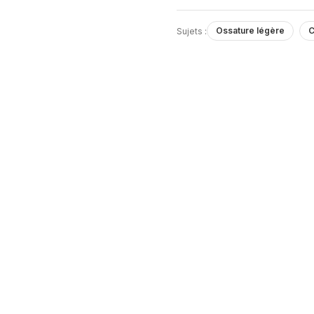
Ossature légère
C
Sujets :