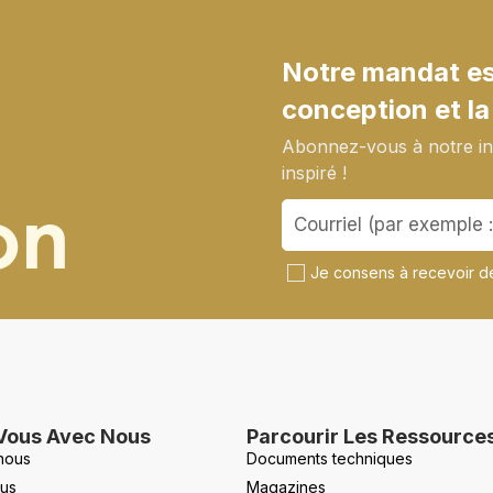
Notre mandat est
conception et la
Abonnez-vous à notre inf
inspiré !
on
Je consens à recevoir de
Vous Avec Nous
Parcourir Les Ressource
nous
Documents techniques
us
Magazines