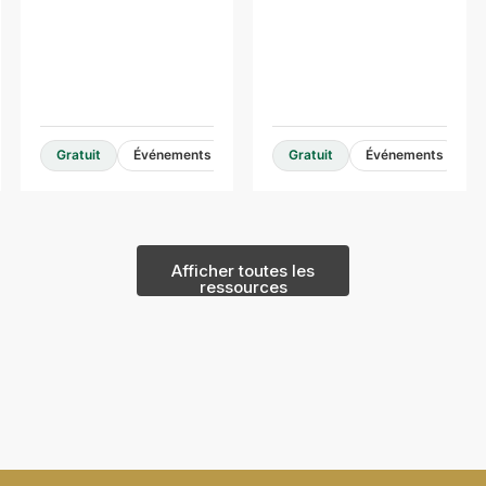
bâtiments de
bois de moyenne
moyenne hauteur
hauteur
Guides et ressources de conception
Gratuit
Événements
Gratuit
Événements
Afficher toutes les
ressources