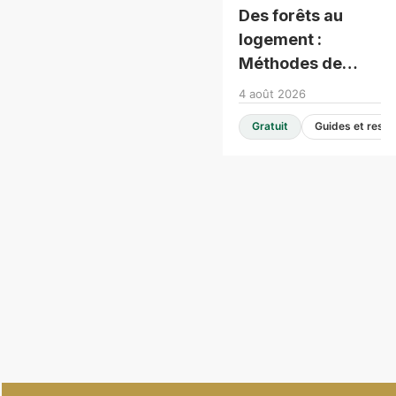
Des forêts au
logement :
Méthodes de
construction
4 août 2026
modernes -
Gratuit
Consultation en
table ronde