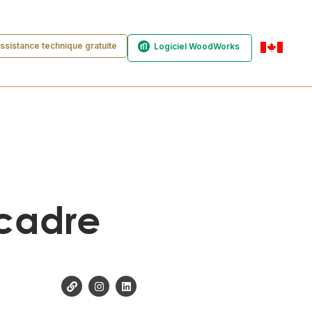
ssistance technique gratuite
Logiciel WoodWorks
fr-ca
 cadre