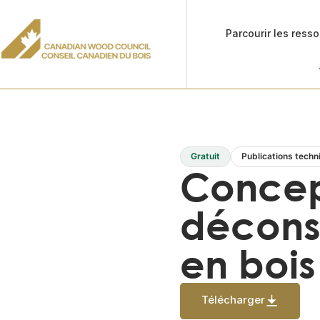
Parcourir les ress
Gratuit
Publications techn
Concep
décons
en bois
Télécharger