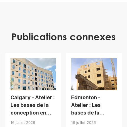
Publications connexes
Calgary - Atelier :
Edmonton -
Les bases de la
Atelier : Les
conception en
bases de la
bois pour
conception en
16 juillet 2026
16 juillet 2026