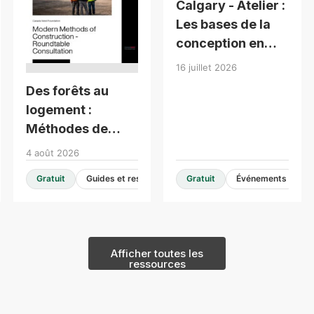
Calgary - Atelier :
Les bases de la
conception en
bois pour
16 juillet 2026
bâtiments de
Des forêts au
moyenne hauteur
logement :
Méthodes de
construction
4 août 2026
modernes -
Gratuit
Guides et ressources de conception
Gratuit
Événements
Consultation en
table ronde
Afficher toutes les
ressources