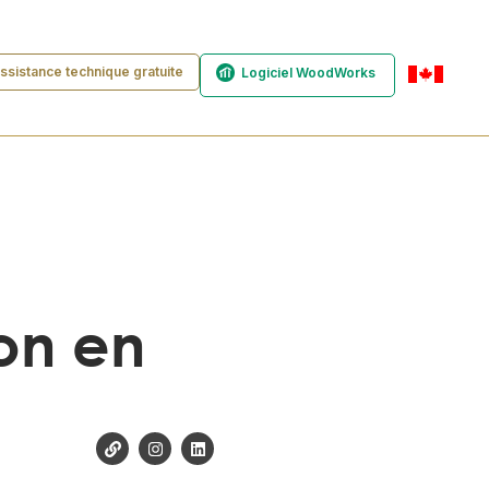
ssistance technique gratuite
Logiciel WoodWorks
fr-ca
ion en