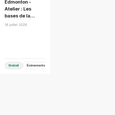
Edmonton -
Atelier : Les
bases de la
conception en
16 juillet 2026
bois de moyenne
hauteur
Gratuit
Événements