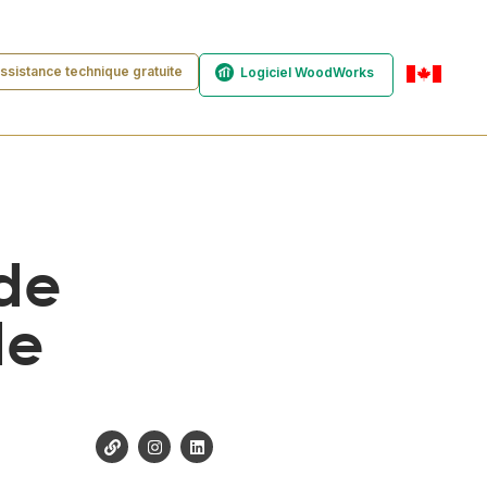
ssistance technique gratuite
Logiciel WoodWorks
fr-ca
nde
de