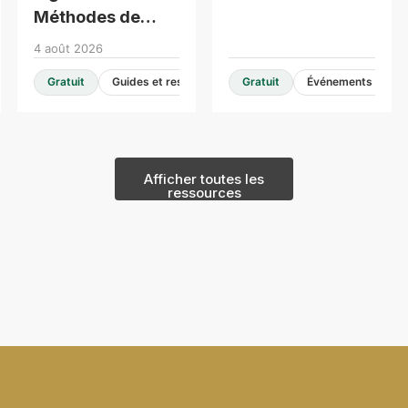
Méthodes de
construction
4 août 2026
modernes -
Gratuit
Guides et ressources de conception
Gratuit
Événements
Consultation en
table ronde
Afficher toutes les
ressources