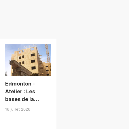
Edmonton -
Atelier : Les
bases de la
conception en
16 juillet 2026
bois de moyenne
hauteur