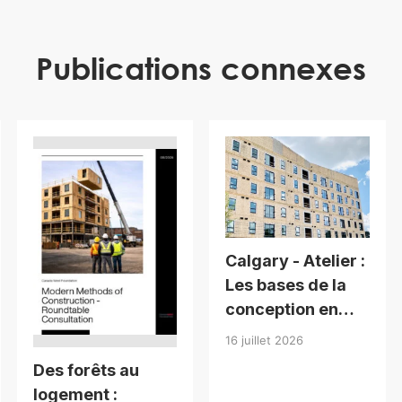
Publications connexes
Calgary - Atelier :
Les bases de la
conception en
bois pour
16 juillet 2026
bâtiments de
Des forêts au
moyenne hauteur
logement :