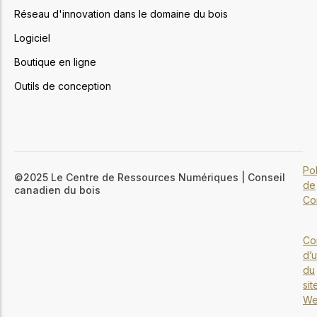
Réseau d'innovation dans le domaine du bois
Logiciel
Boutique en ligne
Outils de conception
Pol
©2025 Le Centre de Ressources Numériques | Conseil
de
canadien du bois
Con
Co
d’u
du
sit
W