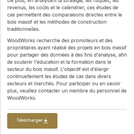
De plus, en analysant la stratégie, les risques, les
WoodWorks et
meilleures pratiques.
connectez-vous pour
revenus, les coûts et le calendrier, ces études de
obtenir du support
cas permettent des comparaisons directes entre le
technique, des conseils
Réseau
bois massif et les méthodes de construction
d'experts et accéder à
d'innovation
traditionnelles.
des ressources pratiques
dans le domaine
WoodWorks recherche des promoteurs et des
du bois
propriétaires ayant réalisé des projets en bois massif
Connectez-vous avec
pour partager des données à des fins d'analyse, afin
des professionnels et
de soutenir l'éducation et la formation dans le
explorez des idées de
pointe qui stimulent
secteur du bois massif. L'objectif est d'élargir
l'innovation dans la
continuellement les études de cas dans divers
construction en bois et
secteurs et marchés. Pour participer ou en savoir
la durabilité.
plus, veuillez contacter un membre du personnel de
WoodWorks.
Télécharger