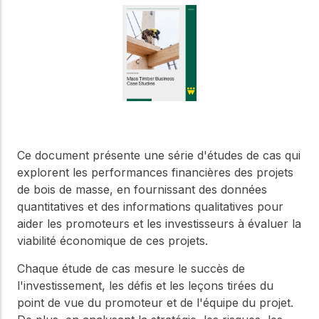
Notre Conseil
construction en bois.
Faites connaissance
avec les dirigeants qui
Outils de
fournissent la direction
conception
stratégique et la
gouvernance de notre
Outils et calculateurs
certifiés pour vous
organisation.
aider à concevoir des
structures en bois
efficaces et durables
Carrières
en toute confiance et
Ce document présente une série d'études de cas qui
sécurité.
Explorez les offres
explorent les performances financières des projets
d'emploi actuelles et les
de bois de masse, en fournissant des données
opportunités de
Apprentissage
quantitatives et des informations qualitatives pour
développement de
en ligne
carrière au sein de notre
aider les promoteurs et les investisseurs à évaluer la
équipe multidisciplinaire.
Développez votre
viabilité économique de ces projets.
expertise grâce à des
cours en ligne, des
Chaque étude de cas mesure le succès de
ateliers et des
Boiseries
l'investissement, les défis et les leçons tirées du
formations sur la
point de vue du promoteur et de l'équipe du projet.
construction en bois,
Explorez le programme
les normes et les