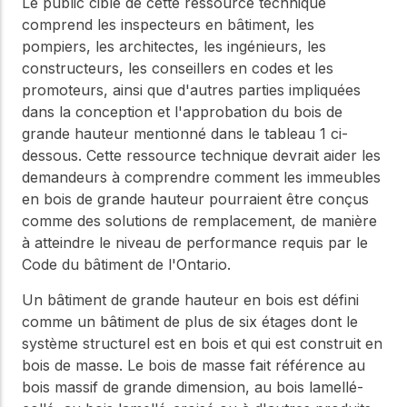
Notre Conseil
Le public cible de cette ressource technique
construction en bois.
comprend les inspecteurs en bâtiment, les
Faites connaissance
pompiers, les architectes, les ingénieurs, les
avec les dirigeants qui
Outils de
fournissent la direction
constructeurs, les conseillers en codes et les
conception
stratégique et la
promoteurs, ainsi que d'autres parties impliquées
gouvernance de notre
Outils et calculateurs
dans la conception et l'approbation du bois de
certifiés pour vous
organisation.
grande hauteur mentionné dans le tableau 1 ci-
aider à concevoir des
dessous. Cette ressource technique devrait aider les
structures en bois
efficaces et durables
demandeurs à comprendre comment les immeubles
Carrières
en toute confiance et
en bois de grande hauteur pourraient être conçus
sécurité.
Explorez les offres
comme des solutions de remplacement, de manière
d'emploi actuelles et les
à atteindre le niveau de performance requis par le
opportunités de
Apprentissage
Code du bâtiment de l'Ontario.
développement de
en ligne
carrière au sein de notre
Un bâtiment de grande hauteur en bois est défini
équipe multidisciplinaire.
Développez votre
expertise grâce à des
comme un bâtiment de plus de six étages dont le
cours en ligne, des
système structurel est en bois et qui est construit en
ateliers et des
Boiseries
bois de masse. Le bois de masse fait référence au
formations sur la
bois massif de grande dimension, au bois lamellé-
construction en bois,
Explorez le programme
les normes et les