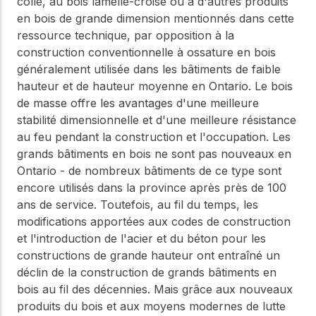
collé, au bois lamellé-croisé ou à d'autres produits
WoodWorks et
meilleures pratiques.
connectez-vous pour
en bois de grande dimension mentionnés dans cette
obtenir du support
ressource technique, par opposition à la
technique, des conseils
Réseau
construction conventionnelle à ossature en bois
d'experts et accéder à
d'innovation
généralement utilisée dans les bâtiments de faible
des ressources pratiques
dans le domaine
hauteur et de hauteur moyenne en Ontario. Le bois
du bois
de masse offre les avantages d'une meilleure
stabilité dimensionnelle et d'une meilleure résistance
Connectez-vous avec
des professionnels et
au feu pendant la construction et l'occupation. Les
explorez des idées de
grands bâtiments en bois ne sont pas nouveaux en
pointe qui stimulent
Ontario - de nombreux bâtiments de ce type sont
l'innovation dans la
encore utilisés dans la province après près de 100
construction en bois et
la durabilité.
ans de service. Toutefois, au fil du temps, les
modifications apportées aux codes de construction
et l'introduction de l'acier et du béton pour les
constructions de grande hauteur ont entraîné un
déclin de la construction de grands bâtiments en
bois au fil des décennies. Mais grâce aux nouveaux
produits du bois et aux moyens modernes de lutte