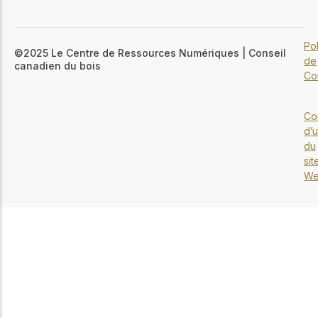
Pol
©2025 Le Centre de Ressources Numériques | Conseil
de
canadien du bois
Con
Co
d’u
du
sit
W