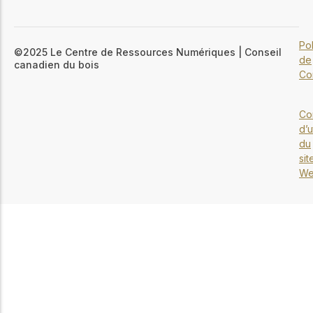
Pol
©2025 Le Centre de Ressources Numériques | Conseil
de
canadien du bois
Con
Co
d’u
du
sit
W