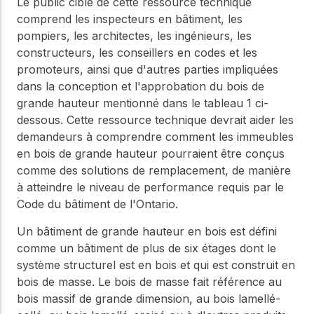
Notre Conseil
Le public cible de cette ressource technique
construction en bois.
comprend les inspecteurs en bâtiment, les
Faites connaissance
pompiers, les architectes, les ingénieurs, les
avec les dirigeants qui
Outils de
fournissent la direction
constructeurs, les conseillers en codes et les
conception
stratégique et la
promoteurs, ainsi que d'autres parties impliquées
gouvernance de notre
Outils et calculateurs
dans la conception et l'approbation du bois de
certifiés pour vous
organisation.
grande hauteur mentionné dans le tableau 1 ci-
aider à concevoir des
dessous. Cette ressource technique devrait aider les
structures en bois
efficaces et durables
demandeurs à comprendre comment les immeubles
Carrières
en toute confiance et
en bois de grande hauteur pourraient être conçus
sécurité.
Explorez les offres
comme des solutions de remplacement, de manière
d'emploi actuelles et les
à atteindre le niveau de performance requis par le
opportunités de
Apprentissage
Code du bâtiment de l'Ontario.
développement de
en ligne
carrière au sein de notre
Un bâtiment de grande hauteur en bois est défini
équipe multidisciplinaire.
Développez votre
expertise grâce à des
comme un bâtiment de plus de six étages dont le
cours en ligne, des
système structurel est en bois et qui est construit en
ateliers et des
Boiseries
bois de masse. Le bois de masse fait référence au
formations sur la
bois massif de grande dimension, au bois lamellé-
construction en bois,
Explorez le programme
les normes et les