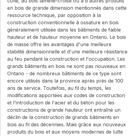
collé, au bois lamellé-croisé ou à d'autres produits
WoodWorks et
meilleures pratiques.
connectez-vous pour
en bois de grande dimension mentionnés dans cette
obtenir du support
ressource technique, par opposition à la
technique, des conseils
Réseau
construction conventionnelle à ossature en bois
d'experts et accéder à
d'innovation
généralement utilisée dans les bâtiments de faible
des ressources pratiques
dans le domaine
hauteur et de hauteur moyenne en Ontario. Le bois
du bois
de masse offre les avantages d'une meilleure
stabilité dimensionnelle et d'une meilleure résistance
Connectez-vous avec
des professionnels et
au feu pendant la construction et l'occupation. Les
explorez des idées de
grands bâtiments en bois ne sont pas nouveaux en
pointe qui stimulent
Ontario - de nombreux bâtiments de ce type sont
l'innovation dans la
encore utilisés dans la province après près de 100
construction en bois et
la durabilité.
ans de service. Toutefois, au fil du temps, les
modifications apportées aux codes de construction
et l'introduction de l'acier et du béton pour les
constructions de grande hauteur ont entraîné un
déclin de la construction de grands bâtiments en
bois au fil des décennies. Mais grâce aux nouveaux
produits du bois et aux moyens modernes de lutte