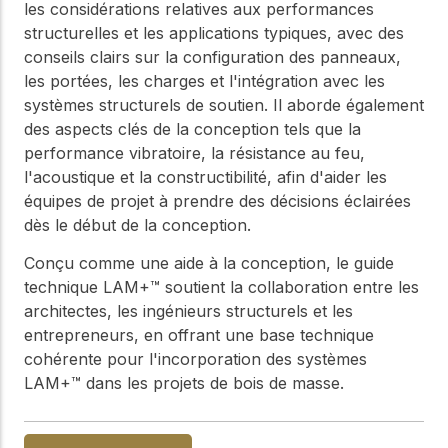
WoodWorks et
les considérations relatives aux performances
meilleures pratiques.
connectez-vous pour
structurelles et les applications typiques, avec des
obtenir du support
conseils clairs sur la configuration des panneaux,
technique, des conseils
Réseau
les portées, les charges et l'intégration avec les
d'experts et accéder à
d'innovation
des ressources pratiques
systèmes structurels de soutien. Il aborde également
dans le domaine
des aspects clés de la conception tels que la
du bois
performance vibratoire, la résistance au feu,
Connectez-vous avec
l'acoustique et la constructibilité, afin d'aider les
des professionnels et
équipes de projet à prendre des décisions éclairées
explorez des idées de
dès le début de la conception.
pointe qui stimulent
l'innovation dans la
Conçu comme une aide à la conception, le guide
construction en bois et
la durabilité.
technique LAM+™ soutient la collaboration entre les
architectes, les ingénieurs structurels et les
entrepreneurs, en offrant une base technique
cohérente pour l'incorporation des systèmes
LAM+™ dans les projets de bois de masse.