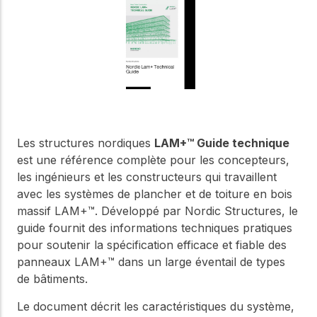
Notre Conseil
construction en bois.
Faites connaissance
avec les dirigeants qui
Outils de
fournissent la direction
conception
stratégique et la
gouvernance de notre
Outils et calculateurs
certifiés pour vous
organisation.
aider à concevoir des
structures en bois
efficaces et durables
Carrières
Les structures nordiques
LAM+™ Guide technique
en toute confiance et
est une référence complète pour les concepteurs,
sécurité.
Explorez les offres
les ingénieurs et les constructeurs qui travaillent
d'emploi actuelles et les
opportunités de
avec les systèmes de plancher et de toiture en bois
Apprentissage
développement de
massif LAM+™. Développé par Nordic Structures, le
en ligne
carrière au sein de notre
guide fournit des informations techniques pratiques
équipe multidisciplinaire.
Développez votre
pour soutenir la spécification efficace et fiable des
expertise grâce à des
panneaux LAM+™ dans un large éventail de types
cours en ligne, des
ateliers et des
de bâtiments.
Boiseries
formations sur la
construction en bois,
Explorez le programme
Le document décrit les caractéristiques du système,
les normes et les