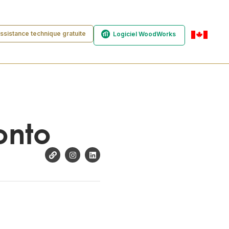
ssistance technique gratuite
Logiciel WoodWorks
fr-ca
onto