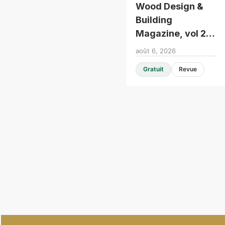
Wood Design &
Building
Magazine, vol 25,
issue 104
août 6, 2026
Gratuit
Revue