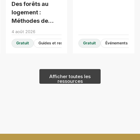
Des forêts au
moyenne hauteur
logement :
Méthodes de
construction
4 août 2026
modernes -
Gratuit
Guides et ressources de conception
Gratuit
Événements
Consultation en
table ronde
Afficher toutes les
ressources