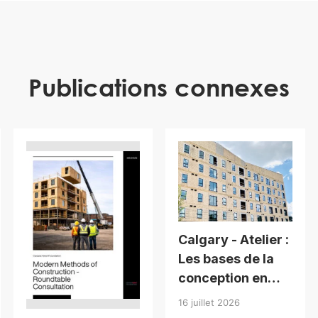
Publications connexes
Calgary - Atelier :
Les bases de la
conception en
bois pour
16 juillet 2026
bâtiments de