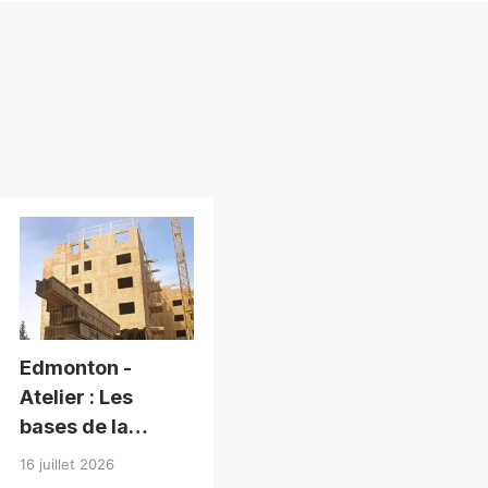
Edmonton -
Atelier : Les
bases de la
conception en
16 juillet 2026
bois de moyenne