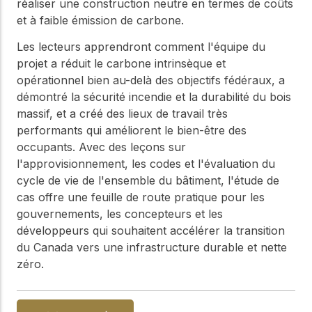
WoodWorks et
réaliser une construction neutre en termes de coûts
meilleures pratiques.
connectez-vous pour
et à faible émission de carbone.
obtenir du support
technique, des conseils
Les lecteurs apprendront comment l'équipe du
Réseau
d'experts et accéder à
projet a réduit le carbone intrinsèque et
d'innovation
des ressources pratiques
opérationnel bien au-delà des objectifs fédéraux, a
dans le domaine
démontré la sécurité incendie et la durabilité du bois
du bois
massif, et a créé des lieux de travail très
Connectez-vous avec
performants qui améliorent le bien-être des
des professionnels et
explorez des idées de
occupants. Avec des leçons sur
pointe qui stimulent
l'approvisionnement, les codes et l'évaluation du
l'innovation dans la
cycle de vie de l'ensemble du bâtiment, l'étude de
construction en bois et
cas offre une feuille de route pratique pour les
la durabilité.
gouvernements, les concepteurs et les
développeurs qui souhaitent accélérer la transition
du Canada vers une infrastructure durable et nette
zéro.