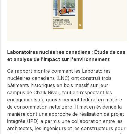
Notre Conseil
construction en bois.
Faites connaissance
avec les dirigeants qui
Outils de
fournissent la direction
conception
stratégique et la
gouvernance de notre
Outils et calculateurs
certifiés pour vous
organisation.
aider à concevoir des
structures en bois
Laboratoires nucléaires canadiens : Étude de cas
efficaces et durables
Carrières
et analyse de l'impact sur l'environnement
en toute confiance et
sécurité.
Explorez les offres
Ce rapport montre comment les Laboratoires
d'emploi actuelles et les
nucléaires canadiens (LNC) ont construit trois
opportunités de
Apprentissage
bâtiments historiques en bois massif sur leur
développement de
en ligne
campus de Chalk River, tout en respectant les
carrière au sein de notre
équipe multidisciplinaire.
engagements du gouvernement fédéral en matière
Développez votre
expertise grâce à des
de consommation nette zéro. Il met en évidence la
cours en ligne, des
manière dont une approche de réalisation de projet
ateliers et des
Boiseries
intégrée (IPD) a permis une collaboration entre les
formations sur la
construction en bois,
architectes, les ingénieurs et les constructeurs pour
Explorez le programme
les normes et les