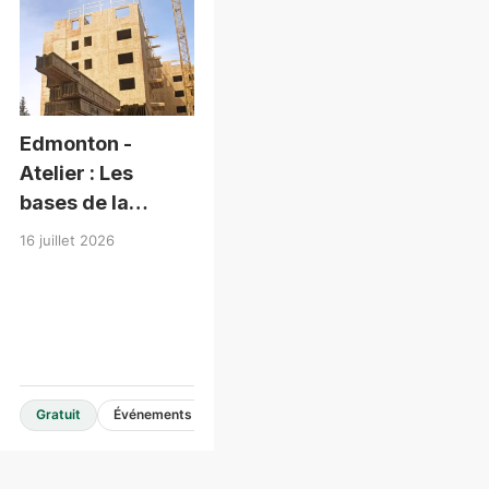
Edmonton -
Atelier : Les
bases de la
conception en
16 juillet 2026
bois de moyenne
hauteur
Gratuit
Événements