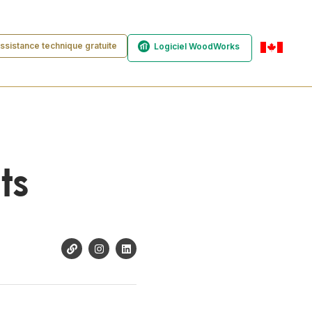
ssistance technique gratuite
Logiciel WoodWorks
fr-ca
ts