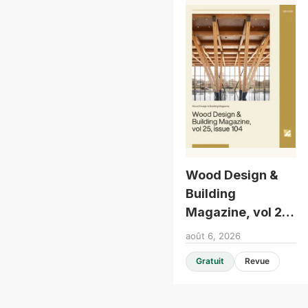
Wood Design &
Building
Magazine, vol 25,
issue 104
août 6, 2026
Gratuit
Revue