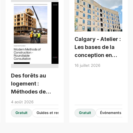
Calgary - Atelier :
Les bases de la
conception en
bois pour
16 juillet 2026
bâtiments de
Des forêts au
moyenne hauteur
logement :
Méthodes de
construction
4 août 2026
modernes -
Gratuit
Guides et ressources de conception
Gratuit
Événements
Consultation en
table ronde