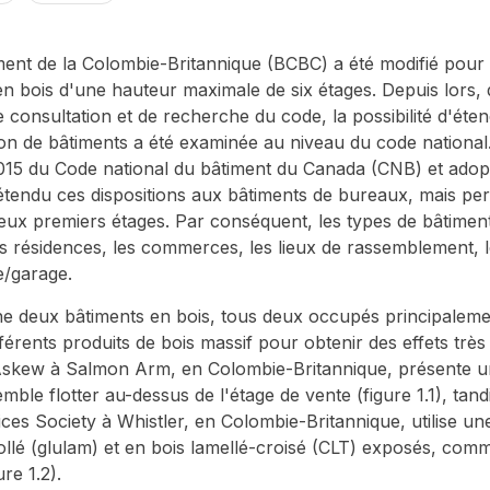
ent de la Colombie-Britannique (BCBC) a été modifié pour 
 en bois d'une hauteur maximale de six étages. Depuis lors,
consultation et de recherche du code, la possibilité d'éten
on de bâtiments a été examinée au niveau du code national.
 2015 du Code national du bâtiment du Canada (CNB) et ado
étendu ces dispositions aux bâtiments de bureaux, mais pe
eux premiers étages. Par conséquent, les types de bâtime
s résidences, les commerces, les lieux de rassemblement, le
e/garage.
ne deux bâtiments en bois, tous deux occupés principale
différents produits de bois massif pour obtenir des effets très 
kew à Salmon Arm, en Colombie-Britannique, présente un 
mble flotter au-dessus de l'étage de vente (figure 1.1), tand
es Society à Whistler, en Colombie-Britannique, utilise un
-collé (glulam) et en bois lamellé-croisé (CLT) exposés, comm
re 1.2).