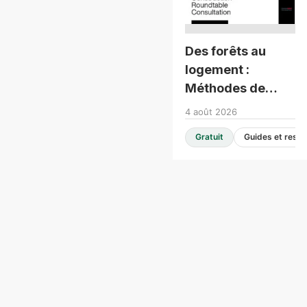
Des forêts au
logement :
Méthodes de
construction
4 août 2026
modernes -
Gratuit
Consultation en
table ronde