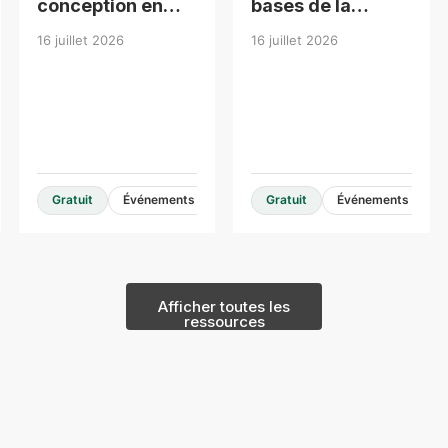
conception en
bases de la
bois pour
conception en
16 juillet 2026
16 juillet 2026
bâtiments de
bois de moyenne
moyenne hauteur
hauteur
Guides et ressources de conception
Gratuit
Événements
Gratuit
Événements
Afficher toutes les
ressources