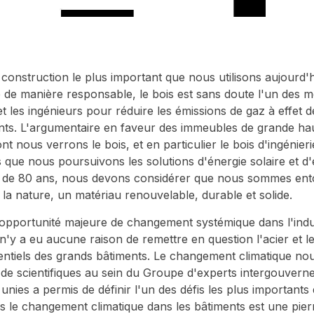
 construction le plus important que nous utilisons aujourd'hu
lté de manière responsable, le bois est sans doute l'un des me
et les ingénieurs pour réduire les émissions de gaz à effet d
ts. L'argumentaire en faveur des immeubles de grande haut
nt nous verrons le bois, et en particulier le bois d'ingénieri
que nous poursuivons les solutions d'énergie solaire et d'é
s de 80 ans, nous devons considérer que nous sommes ent
 la nature, un matériau renouvelable, durable et solide.
opportunité majeure de changement systémique dans l'indu
l n'y a eu aucune raison de remettre en question l'acier et 
entiels des grands bâtiments. Le changement climatique no
ers de scientifiques au sein du Groupe d'experts intergouvern
unies a permis de définir l'un des défis les plus important
 le changement climatique dans les bâtiments est une pierr