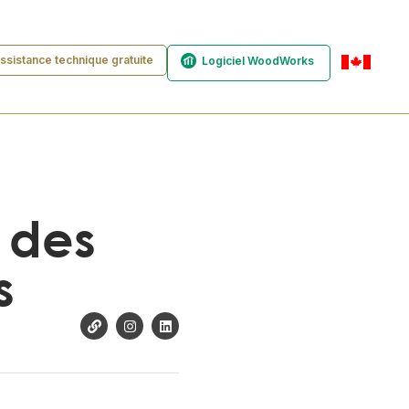
ssistance technique gratuite
Logiciel WoodWorks
fr-ca
 des
s