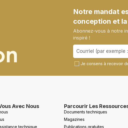
Notre mandat est
conception et la
Abonnez-vous à notre inf
inspiré !
on
Je consens à recevoir de
Vous Avec Nous
Parcourir Les Ressource
nous
Documents techniques
us
Magazines
ssistance technique
Publications gratuites