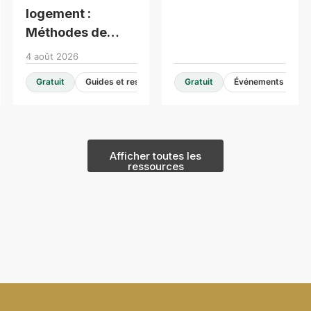
moyenne hauteur
logement :
Méthodes de
construction
4 août 2026
modernes -
Gratuit
Guides et ressources de conception
Gratuit
Événements
Consultation en
table ronde
Afficher toutes les
ressources