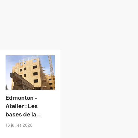
Edmonton -
Atelier : Les
bases de la
conception en
16 juillet 2026
bois de moyenne