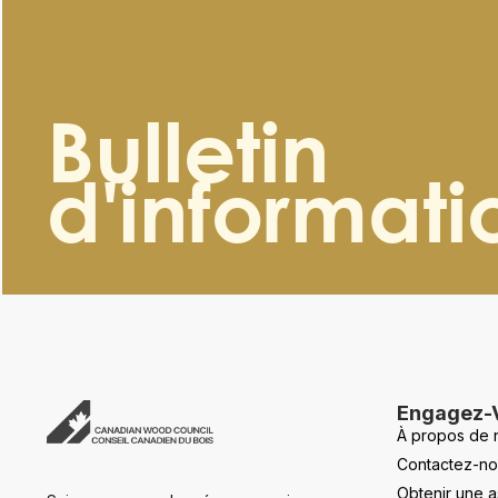
Bulletin
d'informati
Engagez-
À propos de 
Contactez-no
Obtenir une a