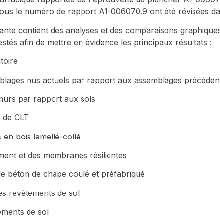
us le numéro de rapport A1-006070.9 ont été révisées da
ivante contient des analyses et des comparaisons graphiqu
stés afin de mettre en évidence les principaux résultats :
toire
mblages nus actuels par rapport aux assemblages précéden
 murs par rapport aux sols
s de CLT
 en bois lamellé-collé
ment et des membranes résilientes
 le béton de chape coulé et préfabriqué
les revêtements de sol
ements de sol