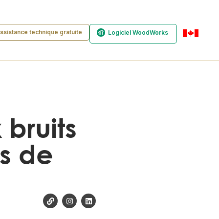
ssistance technique gratuite
Logiciel WoodWorks
fr-ca
 bruits
s de