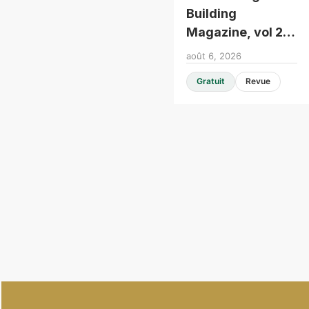
Building
Magazine, vol 25,
issue 104
août 6, 2026
Gratuit
Revue