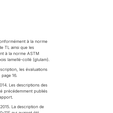
 conformément à la norme
e TL ainsi que les
ment à la norme ASTM
s lamellé-collé (glulam).
cription, les évaluations
 page 16.
14. Les descriptions des
été précédemment publiés
apport.
2015. La description de
-11F qui avaient été