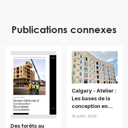
Publications connexes
Calgary - Atelier :
Les bases de la
conception en
bois pour
16 juillet 2026
bâtiments de
Des forêts au