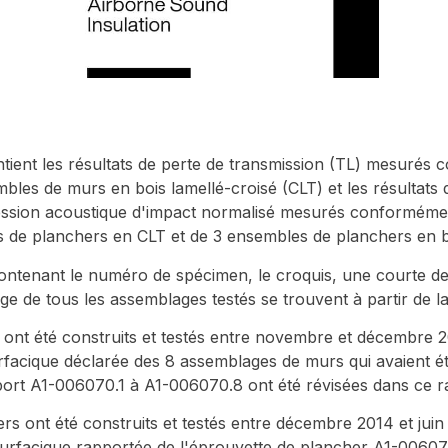
ntient les résultats de perte de transmission (TL) mesurés
s de murs en bois lamellé-croisé (CLT) et les résultats d
ression acoustique d'impact normalisé mesurés conformé
de planchers en CLT et de 3 ensembles de planchers en boi
ontenant le numéro de spécimen, le croquis, une courte des
ge de tous les assemblages testés se trouvent à partir de la
ont été construits et testés entre novembre et décembre 20
rfacique déclarée des 8 assemblages de murs qui avaient 
ort A1-006070.1 à A1-006070.8 ont été révisées dans ce r
s ont été construits et testés entre décembre 2014 et juin 
surfacique rapportée de l'éprouvette de plancher A1-006070