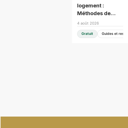
logement :
Méthodes de
construction
4 août 2026
modernes -
Gratuit
Consultation en
table ronde