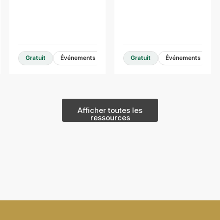
moyenne hauteur
hauteur
Guides et ressources de conception
Gratuit
Événements
Gratuit
Événements
Afficher toutes les
ressources