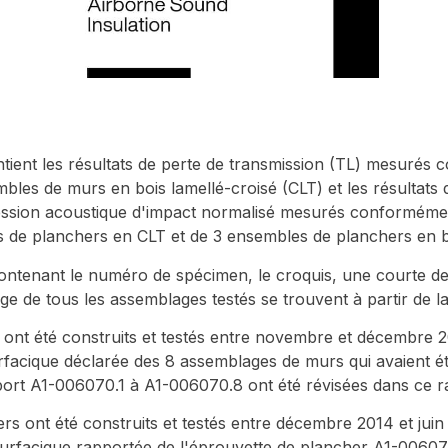
ntient les résultats de perte de transmission (TL) mesurés
s de murs en bois lamellé-croisé (CLT) et les résultats d
ression acoustique d'impact normalisé mesurés conformé
de planchers en CLT et de 3 ensembles de planchers en boi
ontenant le numéro de spécimen, le croquis, une courte des
ge de tous les assemblages testés se trouvent à partir de la
ont été construits et testés entre novembre et décembre 20
rfacique déclarée des 8 assemblages de murs qui avaient 
ort A1-006070.1 à A1-006070.8 ont été révisées dans ce r
s ont été construits et testés entre décembre 2014 et juin 
surfacique rapportée de l'éprouvette de plancher A1-006070