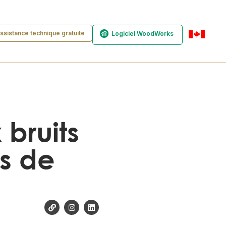
ssistance technique gratuite
Logiciel WoodWorks
fr-ca
 bruits
s de