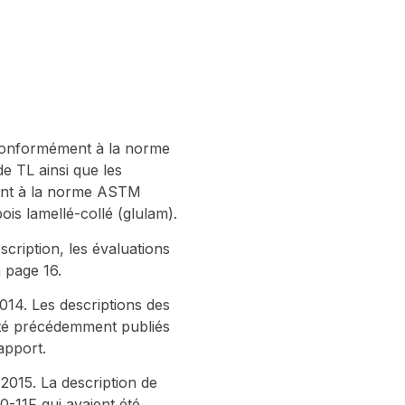
 conformément à la norme
e TL ainsi que les
ment à la norme ASTM
s lamellé-collé (glulam).
cription, les évaluations
 page 16.
14. Les descriptions des
été précédemment publiés
apport.
2015. La description de
-11F qui avaient été