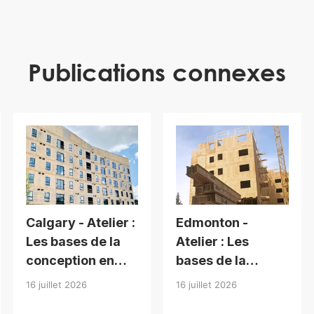
Publications connexes
Calgary - Atelier :
Edmonton -
Les bases de la
Atelier : Les
conception en
bases de la
bois pour
conception en
16 juillet 2026
16 juillet 2026
bâtiments de
bois de moyenne