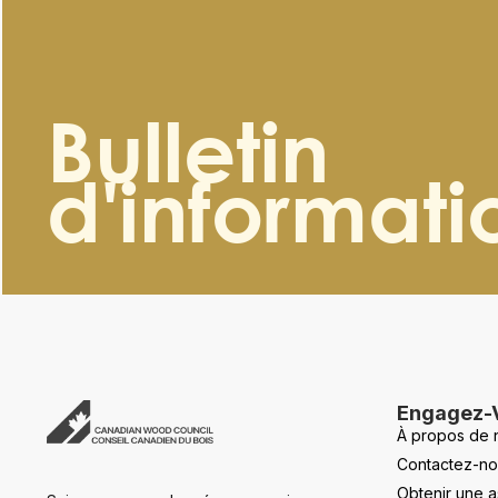
Bulletin
d'informati
Engagez-
À propos de 
Contactez-no
Obtenir une a