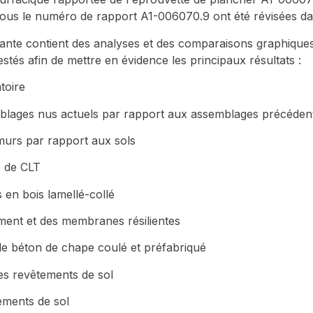
us le numéro de rapport A1-006070.9 ont été révisées da
ivante contient des analyses et des comparaisons graphiqu
stés afin de mettre en évidence les principaux résultats :
toire
mblages nus actuels par rapport aux assemblages précéden
 murs par rapport aux sols
s de CLT
 en bois lamellé-collé
ment et des membranes résilientes
 le béton de chape coulé et préfabriqué
les revêtements de sol
ements de sol