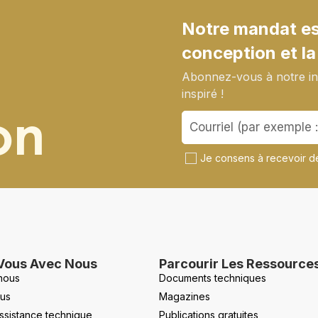
Notre mandat est
conception et la
Abonnez-vous à notre inf
inspiré !
on
Je consens à recevoir de
Vous Avec Nous
Parcourir Les Ressource
nous
Documents techniques
us
Magazines
ssistance technique
Publications gratuites