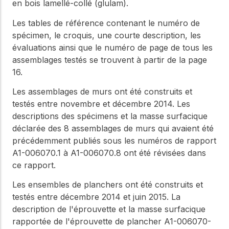
WoodWorks et
en bois lamellé-collé (glulam).
meilleures pratiques.
connectez-vous pour
obtenir du support
Les tables de référence contenant le numéro de
technique, des conseils
Réseau
spécimen, le croquis, une courte description, les
d'experts et accéder à
évaluations ainsi que le numéro de page de tous les
d'innovation
des ressources pratiques
assemblages testés se trouvent à partir de la page
dans le domaine
16.
du bois
Connectez-vous avec
Les assemblages de murs ont été construits et
des professionnels et
testés entre novembre et décembre 2014. Les
explorez des idées de
descriptions des spécimens et la masse surfacique
pointe qui stimulent
l'innovation dans la
déclarée des 8 assemblages de murs qui avaient été
construction en bois et
précédemment publiés sous les numéros de rapport
la durabilité.
A1-006070.1 à A1-006070.8 ont été révisées dans
ce rapport.
Les ensembles de planchers ont été construits et
testés entre décembre 2014 et juin 2015. La
description de l'éprouvette et la masse surfacique
rapportée de l'éprouvette de plancher A1-006070-