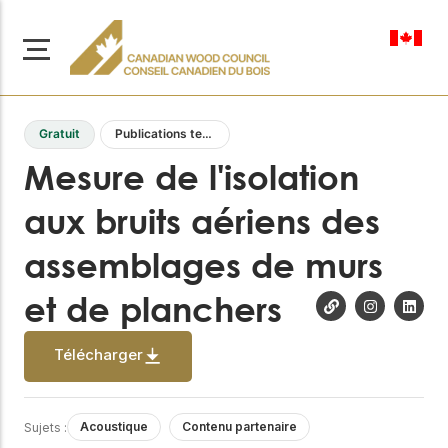
fr-ca
Gratuit
Publications techniques
Mesure de l'isolation
aux bruits aériens des
À propos de nous
assemblages de murs
Apprenez-en davantage
Parcourir les
sur notre mission visant à
ressources
et de planchers
promouvoir la
construction en bois
Accédez à un large
sûre, durable et
éventail de
Télécharger
publications, de
innovante dans tout le
solutions et d'aide
Canada.
professionnelle pour
soutenir chaque étape
Acoustique
Contenu partenaire
Sujets :
de vos projets de