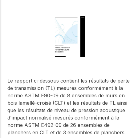
Notre Conseil
construction en bois.
Faites connaissance
avec les dirigeants qui
Outils de
fournissent la direction
conception
stratégique et la
gouvernance de notre
Outils et calculateurs
certifiés pour vous
organisation.
aider à concevoir des
structures en bois
efficaces et durables
Carrières
en toute confiance et
sécurité.
Explorez les offres
d'emploi actuelles et les
Le rapport ci-dessous contient les résultats de perte
opportunités de
Apprentissage
de transmission (TL) mesurés conformément à la
développement de
en ligne
norme ASTM E90-09 de 8 ensembles de murs en
carrière au sein de notre
équipe multidisciplinaire.
Développez votre
bois lamellé-croisé (CLT) et les résultats de TL ainsi
expertise grâce à des
que les résultats de niveau de pression acoustique
cours en ligne, des
d'impact normalisé mesurés conformément à la
ateliers et des
Boiseries
norme ASTM E492-09 de 26 ensembles de
formations sur la
construction en bois,
planchers en CLT et de 3 ensembles de planchers
Explorez le programme
les normes et les