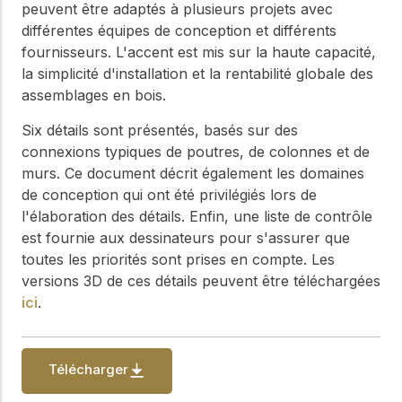
WoodWorks et
peuvent être adaptés à plusieurs projets avec
meilleures pratiques.
connectez-vous pour
différentes équipes de conception et différents
obtenir du support
fournisseurs. L'accent est mis sur la haute capacité,
technique, des conseils
Réseau
la simplicité d'installation et la rentabilité globale des
d'experts et accéder à
d'innovation
des ressources pratiques
assemblages en bois.
dans le domaine
du bois
Six détails sont présentés, basés sur des
connexions typiques de poutres, de colonnes et de
Connectez-vous avec
des professionnels et
murs. Ce document décrit également les domaines
explorez des idées de
de conception qui ont été privilégiés lors de
pointe qui stimulent
l'élaboration des détails. Enfin, une liste de contrôle
l'innovation dans la
est fournie aux dessinateurs pour s'assurer que
construction en bois et
la durabilité.
toutes les priorités sont prises en compte. Les
versions 3D de ces détails peuvent être téléchargées
ici
.
Télécharger