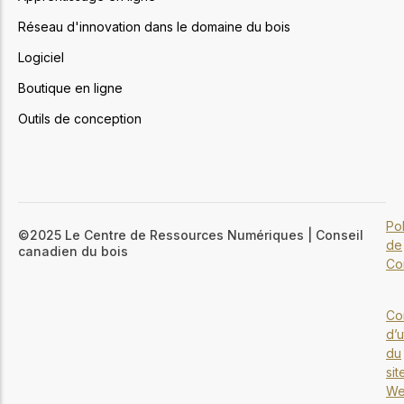
Réseau d'innovation dans le domaine du bois
Logiciel
Boutique en ligne
Outils de conception
Pol
©2025 Le Centre de Ressources Numériques | Conseil
de
canadien du bois
Con
Co
d’u
du
sit
W