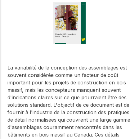
Notre Conseil
construction en bois.
Faites connaissance
avec les dirigeants qui
Outils de
fournissent la direction
conception
stratégique et la
gouvernance de notre
Outils et calculateurs
certifiés pour vous
organisation.
aider à concevoir des
structures en bois
efficaces et durables
Carrières
en toute confiance et
La variabilité de la conception des assemblages est
sécurité.
Explorez les offres
souvent considérée comme un facteur de coût
d'emploi actuelles et les
important pour les projets de construction en bois
opportunités de
Apprentissage
massif, mais les concepteurs manquent souvent
développement de
en ligne
carrière au sein de notre
d'indications claires sur ce que pourraient être des
équipe multidisciplinaire.
Développez votre
solutions standard. L'objectif de ce document est de
expertise grâce à des
fournir à l'industrie de la construction des pratiques
cours en ligne, des
de détail normalisées qui couvrent une large gamme
ateliers et des
Boiseries
formations sur la
d'assemblages couramment rencontrés dans les
construction en bois,
Explorez le programme
bâtiments en bois massif au Canada. Ces détails
les normes et les