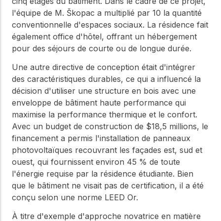
cinq étages du bâtiment. Dans le cadre de ce projet,
WoodWorks et
meilleures pratiques.
connectez-vous pour
l'équipe de M. Škopac a multiplié par 10 la quantité
obtenir du support
conventionnelle d'espaces sociaux. La résidence fait
technique, des conseils
Réseau
également office d'hôtel, offrant un hébergement
d'experts et accéder à
d'innovation
pour des séjours de courte ou de longue durée.
des ressources pratiques
dans le domaine
Une autre directive de conception était d'intégrer
du bois
des caractéristiques durables, ce qui a influencé la
Connectez-vous avec
décision d'utiliser une structure en bois avec une
des professionnels et
enveloppe de bâtiment haute performance qui
explorez des idées de
pointe qui stimulent
maximise la performance thermique et le confort.
l'innovation dans la
Avec un budget de construction de $18,5 millions, le
construction en bois et
financement a permis l'installation de panneaux
la durabilité.
photovoltaïques recouvrant les façades est, sud et
ouest, qui fournissent environ 45 % de toute
l'énergie requise par la résidence étudiante. Bien
que le bâtiment ne visait pas de certification, il a été
conçu selon une norme LEED Or.
À titre d'exemple d'approche novatrice en matière