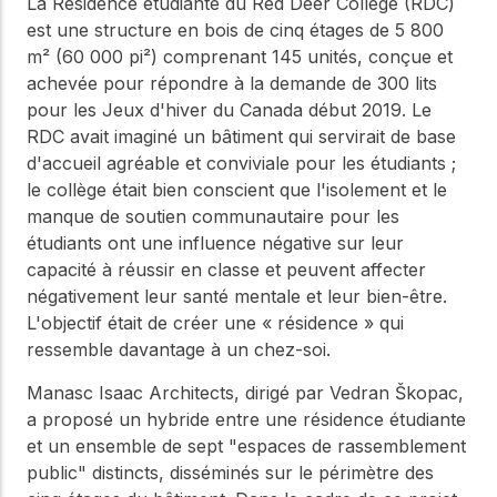
Notre Conseil
La Résidence étudiante du Red Deer College (RDC)
construction en bois.
est une structure en bois de cinq étages de 5 800
Faites connaissance
m² (60 000 pi²) comprenant 145 unités, conçue et
avec les dirigeants qui
Outils de
fournissent la direction
achevée pour répondre à la demande de 300 lits
conception
stratégique et la
pour les Jeux d'hiver du Canada début 2019. Le
gouvernance de notre
Outils et calculateurs
RDC avait imaginé un bâtiment qui servirait de base
certifiés pour vous
organisation.
d'accueil agréable et conviviale pour les étudiants ;
aider à concevoir des
le collège était bien conscient que l'isolement et le
structures en bois
efficaces et durables
manque de soutien communautaire pour les
Carrières
en toute confiance et
étudiants ont une influence négative sur leur
sécurité.
Explorez les offres
capacité à réussir en classe et peuvent affecter
d'emploi actuelles et les
négativement leur santé mentale et leur bien-être.
opportunités de
Apprentissage
L'objectif était de créer une « résidence » qui
développement de
en ligne
carrière au sein de notre
ressemble davantage à un chez-soi.
équipe multidisciplinaire.
Développez votre
expertise grâce à des
Manasc Isaac Architects, dirigé par Vedran Škopac,
cours en ligne, des
a proposé un hybride entre une résidence étudiante
ateliers et des
Boiseries
et un ensemble de sept "espaces de rassemblement
formations sur la
public" distincts, disséminés sur le périmètre des
construction en bois,
Explorez le programme
les normes et les