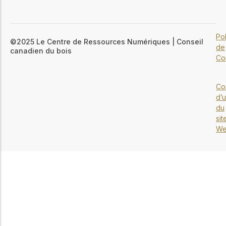
Pol
©2025 Le Centre de Ressources Numériques | Conseil
de
canadien du bois
Con
Co
d’u
du
sit
W