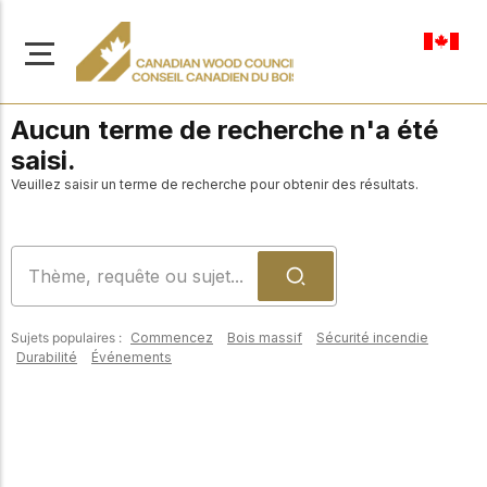
fr-ca
Aucun terme de recherche n'a été
saisi.
Veuillez saisir un terme de recherche pour obtenir des résultats.
À propos de nous
Apprenez-en davantage
Parcourir les
sur notre mission visant à
ressources
promouvoir la
Sujets populaires :
Commencez
Bois massif
Sécurité incendie
construction en bois
Accédez à un large
Durabilité
Événements
sûre, durable et
éventail de
publications, de
innovante dans tout le
solutions et d'aide
Canada.
professionnelle pour
soutenir chaque étape
de vos projets de