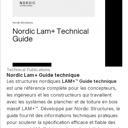
WoodWorks et
meilleures pratiques.
connectez-vous pour
obtenir du support
technique, des conseils
Réseau
d'experts et accéder à
d'innovation
des ressources pratiques
dans le domaine
du bois
Connectez-vous avec
des professionnels et
explorez des idées de
pointe qui stimulent
Technical Publications
l'innovation dans la
Nordic Lam+ Guide technique
construction en bois et
Les structures nordiques
LAM+™ Guide technique
la durabilité.
est une référence complète pour les concepteurs,
les ingénieurs et les constructeurs qui travaillent
avec les systèmes de plancher et de toiture en bois
massif LAM+™. Développé par Nordic Structures, le
guide fournit des informations techniques pratiques
pour soutenir la spécification efficace et fiable des