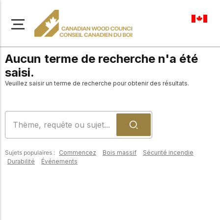
fr-ca
Aucun terme de recherche n'a été
saisi.
Veuillez saisir un terme de recherche pour obtenir des résultats.
À propos de nous
Apprenez-en davantage
Parcourir les
sur notre mission visant à
ressources
promouvoir la
Sujets populaires :
Commencez
Bois massif
Sécurité incendie
construction en bois
Accédez à un large
Durabilité
Événements
sûre, durable et
éventail de
publications, de
innovante dans tout le
solutions et d'aide
Canada.
professionnelle pour
soutenir chaque étape
de vos projets de