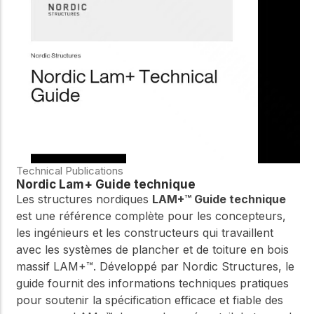
WoodWorks et
meilleures pratiques.
connectez-vous pour
obtenir du support
technique, des conseils
Réseau
d'experts et accéder à
d'innovation
des ressources pratiques
dans le domaine
du bois
Connectez-vous avec
des professionnels et
explorez des idées de
pointe qui stimulent
Technical Publications
l'innovation dans la
Nordic Lam+ Guide technique
construction en bois et
Les structures nordiques
LAM+™ Guide technique
la durabilité.
est une référence complète pour les concepteurs,
les ingénieurs et les constructeurs qui travaillent
avec les systèmes de plancher et de toiture en bois
massif LAM+™. Développé par Nordic Structures, le
guide fournit des informations techniques pratiques
pour soutenir la spécification efficace et fiable des