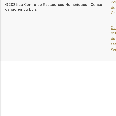
Pol
©2025 Le Centre de Ressources Numériques | Conseil
de
canadien du bois
Con
Co
d’u
du
sit
W