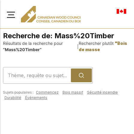
fr-ca
Recherche de:
Mass%20Timber
Résultats de la recherche pour
Rechercher plutôt
"Bois
|
“Mass%20Timber”
de masse
À propos de nous
Apprenez-en davantage
Parcourir les
sur notre mission visant à
ressources
promouvoir la
Sujets populaires :
Commencez
Bois massif
Sécurité incendie
construction en bois
Accédez à un large
Durabilité
Événements
sûre, durable et
éventail de
publications, de
innovante dans tout le
solutions et d'aide
Canada.
professionnelle pour
soutenir chaque étape
de vos projets de