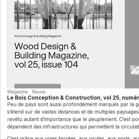
WoodWorks et
meilleures pratiques.
connectez-vous pour
obtenir du support
technique, des conseils
Réseau
d'experts et accéder à
d'innovation
des ressources pratiques
dans le domaine
du bois
Connectez-vous avec
des professionnels et
explorez des idées de
pointe qui stimulent
l'innovation dans la
construction en bois et
la durabilité.
Magazine
Revue
Le Bois Conception & Construction, vol 25, numé
Peu de pays sont aussi profondément marqués par la géo
s’étend sur de vastes distances et de multiples paysages
revêtu autant d’importance que le peuplement. C’est pourq
dépendent des infrastructures qui permettent la circula
C’est grâce aux voies ferrées, aux routes, aux ports,