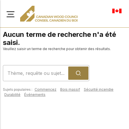
fr-ca
Aucun terme de recherche n'a été
saisi.
Veuillez saisir un terme de recherche pour obtenir des résultats.
À propos de nous
Apprenez-en davantage
Parcourir les
sur notre mission visant à
ressources
promouvoir la
Sujets populaires :
Commencez
Bois massif
Sécurité incendie
construction en bois
Accédez à un large
Durabilité
Événements
sûre, durable et
éventail de
publications, de
innovante dans tout le
solutions et d'aide
Canada.
professionnelle pour
soutenir chaque étape
de vos projets de