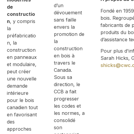
d’un
de
Fondé en 1959,
dévouement
constructio
bois. Regroupé
sans faille
n
, y compris
fabricants de
envers la
la
produits du bo
promotion de
préfabricatio
d’assistance t
la
n, la
construction
construction
Pour plus d'in
en bois à
en panneaux
Sarah Hicks, G
travers le
et modulaire,
shicks@cwc.
Canada.
peut créer
Sous sa
une nouvelle
direction, le
demande
CCB a fait
intérieure
progresser
pour le bois
les codes et
canadien tout
les normes, a
en favorisant
consolidé
des
son
approches