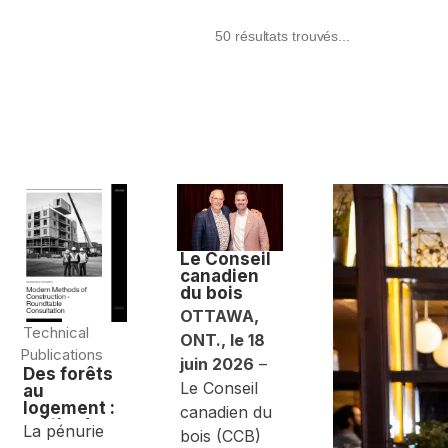
50 résultats trouvés...
Le Conseil
canadien
du bois
annonce un
OTTAWA,
changemen
Technical
ONT., le 18
t de
Publications
direction
juin 2026
–
Des forêts
Le Conseil
au
logement :
canadien du
méthodes
La pénurie
bois (CCB)
modernes