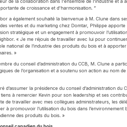
ur de la collaboration dans l'ensemble de l'industrie et a a
portante de croissance et d'harmonisation. ”
or a également souhaité la bienvenue à M. Clune dans ses
 des ventes et du marketing chez Domtar, Philippe apport
ision stratégique et un engagement à promouvoir l’utilisatio
ighbor. « Je me réjouis de travailler avec lui pour continue
le national de l’industrie des produits du bois et à apport
aires. »
mbre du conseil d’administration du CCB, M. Clune a partici
tégiques de l’organisation et a soutenu son action au nom de
ré d’assumer la présidence du conseil d’administration du C
 tiens à remercier Kevin pour son leadership et ses contrib
âte de travailler avec mes collègues administrateurs, les d
er à promouvoir l’utilisation du bois dans l’environnement b
adienne des produits du bois. »
onseil canadien du bois