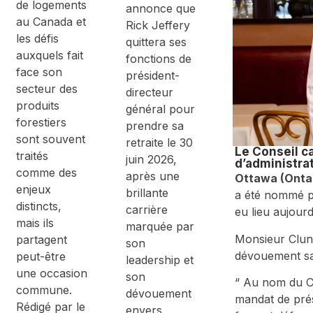
de logements
de
annonce que
constructio
au Canada et
Rick Jeffery
n –
les défis
quittera ses
Consultatio
auxquels fait
n en table
fonctions de
ronde
face son
président-
secteur des
directeur
produits
général pour
forestiers
prendre sa
sont souvent
retraite le 30
Le Conseil c
traités
juin 2026,
d’administra
comme des
après une
Ottawa (Ontar
enjeux
brillante
a été nommé pr
distincts,
carrière
eu lieu aujourd
mais ils
marquée par
Monsieur Clune
partagent
son
dévouement san
peut-être
leadership et
une occasion
son
“ Au nom du CW
commune.
dévouement
mandat de prés
Rédigé par le
envers