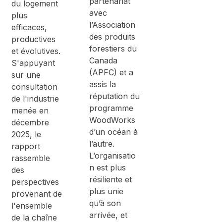
partenariat
du logement
avec
plus
l’Association
efficaces,
des produits
productives
forestiers du
et évolutives.
Canada
S'appuyant
(APFC) et a
sur une
assis la
consultation
réputation du
de l'industrie
programme
menée en
WoodWorks
décembre
d’un océan à
2025, le
l’autre.
rapport
L’organisatio
rassemble
n est plus
des
résiliente et
perspectives
plus unie
provenant de
qu’à son
l'ensemble
arrivée, et
de la chaîne