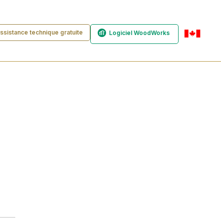
ssistance technique gratuite
Logiciel WoodWorks
fr-ca