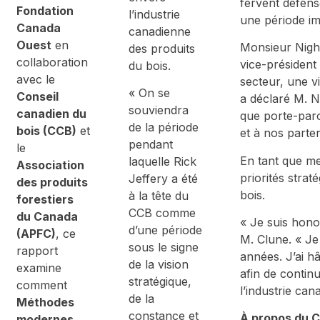
fervent défense
Fondation
l’industrie
une période im
Canada
canadienne
Ouest
en
Monsieur Nighb
des produits
collaboration
vice-président
du bois.
avec le
secteur, une v
« On se
Conseil
a déclaré M. N
souviendra
canadien du
que porte-paro
de la période
bois (CCB)
et
et à nos parten
pendant
le
En tant que me
laquelle Rick
Association
priorités stra
Jeffery a été
des produits
bois.
à la tête du
forestiers
CCB comme
du Canada
« Je suis hono
d’une période
(APFC)
, ce
M. Clune. « Je
sous le signe
rapport
années. J’ai h
de la vision
examine
afin de continu
stratégique,
comment
l’industrie can
de la
Méthodes
constance et
À propos du C
modernes