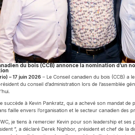
anadien du bois (CCB) annonce la nomination d’un n
tion
io) – 17 juin 2026
– Le Conseil canadien du bois (CCB) a le
ésident du conseil d’administration lors de l’assemblée géné
’hui.
 succède à Kevin Pankratz, qui a achevé son mandat de pr
s faille envers l’organisation et le secteur canadien des pr
C, je tiens à remercier Kevin pour son leadership et ses 
ident ”, a déclaré Derek Nighbor, président et chef de la d