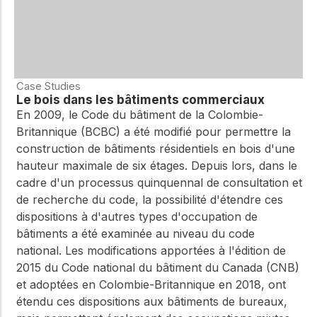
WoodWorks et
meilleures pratiques.
connectez-vous pour
obtenir du support
technique, des conseils
Réseau
d'experts et accéder à
d'innovation
des ressources pratiques
dans le domaine
Case Studies
Le bois dans les bâtiments commerciaux
du bois
En 2009, le Code du bâtiment de la Colombie-
Connectez-vous avec
Britannique (BCBC) a été modifié pour permettre la
des professionnels et
construction de bâtiments résidentiels en bois d'une
explorez des idées de
pointe qui stimulent
hauteur maximale de six étages. Depuis lors, dans le
l'innovation dans la
cadre d'un processus quinquennal de consultation et
construction en bois et
de recherche du code, la possibilité d'étendre ces
la durabilité.
dispositions à d'autres types d'occupation de
bâtiments a été examinée au niveau du code
national. Les modifications apportées à l'édition de
2015 du Code national du bâtiment du Canada (CNB)
et adoptées en Colombie-Britannique en 2018, ont
étendu ces dispositions aux bâtiments de bureaux,