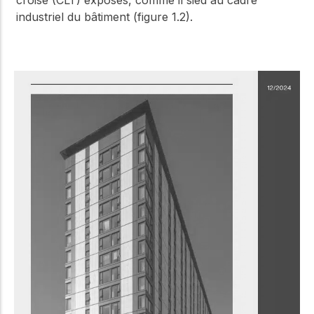
croisé (CLT) exposés, comme il sied au cadre
industriel du bâtiment (figure 1.2).