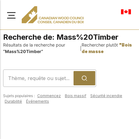
fr-ca
Recherche de:
Mass%20Timber
Résultats de la recherche pour
Rechercher plutôt
"Bois
|
“Mass%20Timber”
de masse
À propos de nous
Apprenez-en davantage
Parcourir les
sur notre mission visant à
ressources
promouvoir la
Sujets populaires :
Commencez
Bois massif
Sécurité incendie
construction en bois
Accédez à un large
Durabilité
Événements
sûre, durable et
éventail de
publications, de
innovante dans tout le
solutions et d'aide
Canada.
professionnelle pour
soutenir chaque étape
de vos projets de