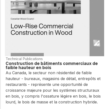
WoodWorks et
meilleures pratiques.
connectez-vous pour
obtenir du support
technique, des conseils
Réseau
d'experts et accéder à
d'innovation
des ressources pratiques
dans le domaine
du bois
Connectez-vous avec
des professionnels et
explorez des idées de
pointe qui stimulent
Technical Publications
l'innovation dans la
Construction de bâtiments commerciaux de
construction en bois et
faible hauteur en bois
la durabilité.
Au Canada, le secteur non résidentiel de faible
hauteur - bureaux, magasins de détail, entrepôts et
restaurants - représente une opportunité de
croissance majeure pour les systèmes structuraux
en bois, y compris l'ossature légère en bois, le bois
lourd, le bois de masse et la construction hybride.