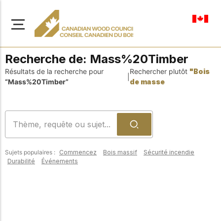
fr-ca
Recherche de:
Mass%20Timber
Résultats de la recherche pour
Rechercher plutôt
"Bois
|
“Mass%20Timber”
de masse
À propos de nous
Apprenez-en davantage
Parcourir les
sur notre mission visant à
ressources
promouvoir la
Sujets populaires :
Commencez
Bois massif
Sécurité incendie
construction en bois
Accédez à un large
Durabilité
Événements
sûre, durable et
éventail de
publications, de
innovante dans tout le
solutions et d'aide
Canada.
professionnelle pour
soutenir chaque étape
de vos projets de