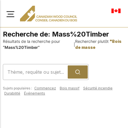
fr-ca
Recherche de:
Mass%20Timber
Résultats de la recherche pour
Rechercher plutôt
"Bois
|
“Mass%20Timber”
de masse
À propos de nous
Apprenez-en davantage
Parcourir les
sur notre mission visant à
ressources
promouvoir la
Sujets populaires :
Commencez
Bois massif
Sécurité incendie
construction en bois
Accédez à un large
Durabilité
Événements
sûre, durable et
éventail de
publications, de
innovante dans tout le
solutions et d'aide
Canada.
professionnelle pour
soutenir chaque étape
de vos projets de