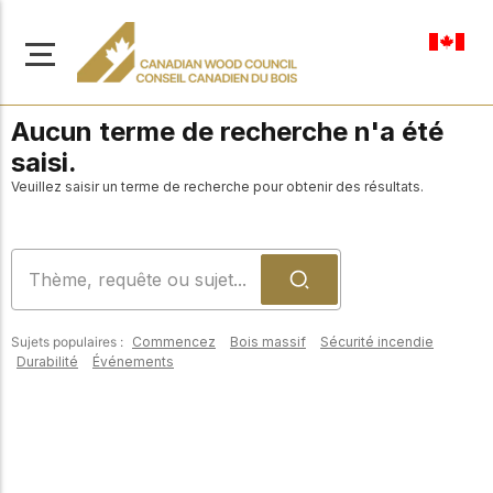
fr-ca
Aucun terme de recherche n'a été
saisi.
Veuillez saisir un terme de recherche pour obtenir des résultats.
À propos de nous
Apprenez-en davantage
Parcourir les
sur notre mission visant à
ressources
promouvoir la
Sujets populaires :
Commencez
Bois massif
Sécurité incendie
construction en bois
Accédez à un large
Durabilité
Événements
sûre, durable et
éventail de
publications, de
innovante dans tout le
solutions et d'aide
Canada.
professionnelle pour
soutenir chaque étape
de vos projets de