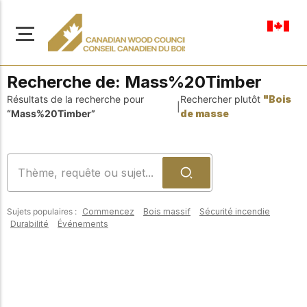
fr-ca
Recherche de:
Mass%20Timber
Résultats de la recherche pour
Rechercher plutôt
"Bois
|
“Mass%20Timber”
de masse
À propos de nous
Apprenez-en davantage
Parcourir les
sur notre mission visant à
ressources
promouvoir la
Sujets populaires :
Commencez
Bois massif
Sécurité incendie
construction en bois
Accédez à un large
Durabilité
Événements
sûre, durable et
éventail de
publications, de
innovante dans tout le
solutions et d'aide
Canada.
professionnelle pour
soutenir chaque étape
de vos projets de