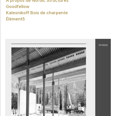
À propos de Nordic Structures
Goodfellow
Kalesnikoff Bois de charpente
Élément5