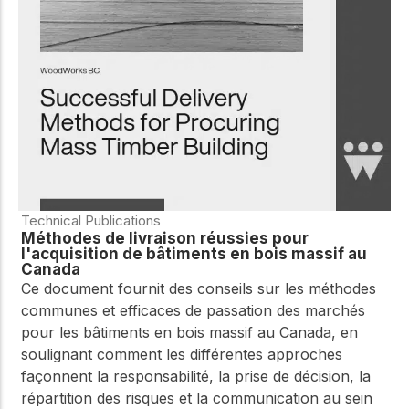
WoodWorks et
meilleures pratiques.
connectez-vous pour
obtenir du support
technique, des conseils
Réseau
d'experts et accéder à
d'innovation
des ressources pratiques
dans le domaine
du bois
Connectez-vous avec
des professionnels et
explorez des idées de
pointe qui stimulent
Technical Publications
l'innovation dans la
Méthodes de livraison réussies pour
construction en bois et
l'acquisition de bâtiments en bois massif au
la durabilité.
Canada
Ce document fournit des conseils sur les méthodes
communes et efficaces de passation des marchés
pour les bâtiments en bois massif au Canada, en
soulignant comment les différentes approches
façonnent la responsabilité, la prise de décision, la
répartition des risques et la communication au sein