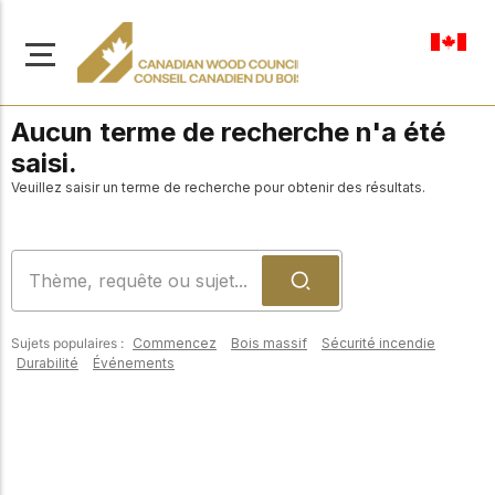
fr-ca
Aucun terme de recherche n'a été
saisi.
Veuillez saisir un terme de recherche pour obtenir des résultats.
À propos de nous
Apprenez-en davantage
Parcourir les
sur notre mission visant à
ressources
promouvoir la
Sujets populaires :
Commencez
Bois massif
Sécurité incendie
construction en bois
Accédez à un large
Durabilité
Événements
sûre, durable et
éventail de
publications, de
innovante dans tout le
solutions et d'aide
Canada.
professionnelle pour
soutenir chaque étape
de vos projets de