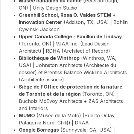
Musée canadien du canoë
(Peterborough,
ON) | Unity Design Studio
Greenhill School, Rosa O. Valdes STEM +
Innovation Center
(Addison, TX, USA) | Bohlin
Cywinski Jackson
Upper Canada College - Pavillon de Lindsay
(Toronto, ON) | VJAA Inc. (Lead Design
Architect) | RDHA (Architect of Record)
Bibliothèque de Winthrop
(Winthrop, WA,
USA) | Johnston Architects (Architecte du
dossier) et Prentiss Balance Wickline Architects
(Architecte associé)
Siège de l'Office de protection de la nature
de Toronto et de la région
(Toronto, ON) |
Bucholz McEvoy Architects + ZAS Architects
and Interiors
MUMO
(Musée de la Moto) (Puerto Octay,
Patagonie Nord, Chili)) | DRAA
Google Borregas
(Sunnyvale, CA, USA) |