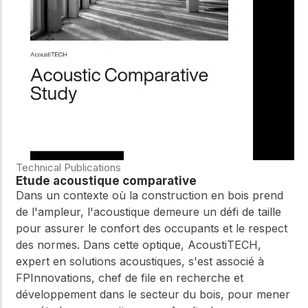
WoodWorks et
meilleures pratiques.
connectez-vous pour
obtenir du support
technique, des conseils
Réseau
d'experts et accéder à
d'innovation
des ressources pratiques
dans le domaine
du bois
Connectez-vous avec
des professionnels et
explorez des idées de
pointe qui stimulent
Technical Publications
l'innovation dans la
Étude acoustique comparative
construction en bois et
Dans un contexte où la construction en bois prend
la durabilité.
de l'ampleur, l'acoustique demeure un défi de taille
pour assurer le confort des occupants et le respect
des normes. Dans cette optique, AcoustiTECH,
expert en solutions acoustiques, s'est associé à
FPInnovations, chef de file en recherche et
développement dans le secteur du bois, pour mener