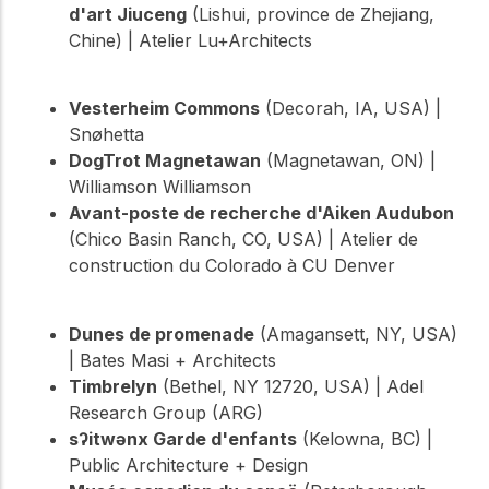
d'art Jiuceng
(Lishui, province de Zhejiang,
Chine) | Atelier Lu+Architects
Vesterheim Commons
(Decorah, IA, USA) |
Snøhetta
DogTrot Magnetawan
(Magnetawan, ON) |
Williamson Williamson
Avant-poste de recherche d'Aiken Audubon
(Chico Basin Ranch, CO, USA) | Atelier de
construction du Colorado à CU Denver
Dunes de promenade
(Amagansett, NY, USA)
| Bates Masi + Architects
Timbrelyn
(Bethel, NY 12720, USA) | Adel
Research Group (ARG)
sʔitwənx Garde d'enfants
(Kelowna, BC) |
Public Architecture + Design