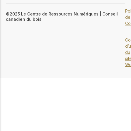
Pol
©2025 Le Centre de Ressources Numériques | Conseil
de
canadien du bois
Con
Co
d’u
du
sit
W