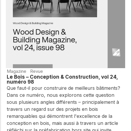
WoodWorks et
meilleures pratiques.
connectez-vous pour
obtenir du support
technique, des conseils
Réseau
d'experts et accéder à
d'innovation
des ressources pratiques
dans le domaine
du bois
Connectez-vous avec
des professionnels et
explorez des idées de
pointe qui stimulent
Magazine
Revue
l'innovation dans la
Le Bois – Conception & Construction, vol 24,
construction en bois et
numéro 98
la durabilité.
Que faut-il pour construire de meilleurs bâtiments?
Dans ce numéro, nous explorons cette question
sous plusieurs angles différents – principalement à
travers un regard sur des projets en bois
remarquables qui démontrent l'excellence de la
conception en bois, mais aussi à travers un article
réfléchi sur la préfabrication hors site qui invite