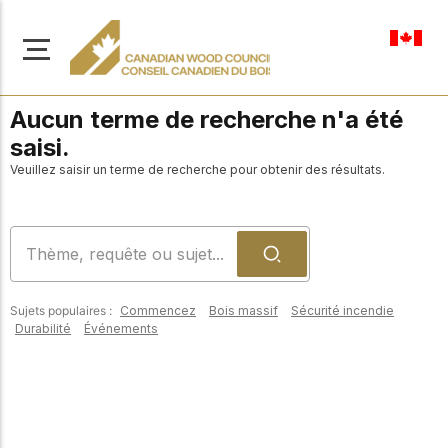
fr-ca
Aucun terme de recherche n'a été
saisi.
Veuillez saisir un terme de recherche pour obtenir des résultats.
À propos de nous
Apprenez-en davantage
Parcourir les
sur notre mission visant à
ressources
promouvoir la
Sujets populaires :
Commencez
Bois massif
Sécurité incendie
construction en bois
Accédez à un large
Durabilité
Événements
sûre, durable et
éventail de
publications, de
innovante dans tout le
solutions et d'aide
Canada.
professionnelle pour
soutenir chaque étape
de vos projets de