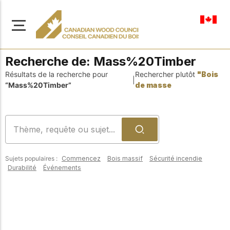
fr-ca
Recherche de:
Mass%20Timber
Résultats de la recherche pour
Rechercher plutôt
"Bois
|
“Mass%20Timber”
de masse
À propos de nous
Apprenez-en davantage
Parcourir les
sur notre mission visant à
ressources
promouvoir la
Sujets populaires :
Commencez
Bois massif
Sécurité incendie
construction en bois
Accédez à un large
Durabilité
Événements
sûre, durable et
éventail de
publications, de
innovante dans tout le
solutions et d'aide
Canada.
professionnelle pour
soutenir chaque étape
de vos projets de