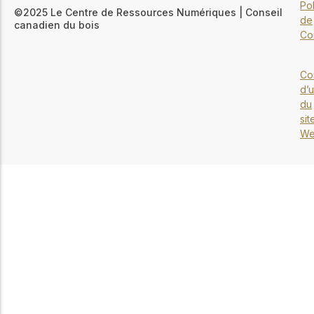
Pol
©2025 Le Centre de Ressources Numériques | Conseil
de
canadien du bois
Con
Co
d’u
du
sit
W