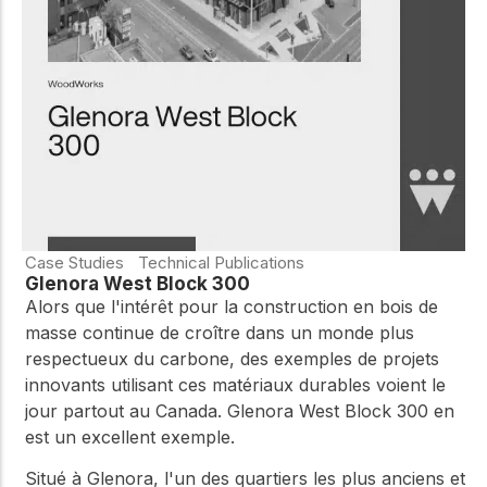
WoodWorks et
meilleures pratiques.
connectez-vous pour
obtenir du support
technique, des conseils
Réseau
d'experts et accéder à
d'innovation
des ressources pratiques
dans le domaine
du bois
Connectez-vous avec
des professionnels et
explorez des idées de
pointe qui stimulent
Case Studies
Technical Publications
l'innovation dans la
Glenora West Block 300
construction en bois et
Alors que l'intérêt pour la construction en bois de
la durabilité.
masse continue de croître dans un monde plus
respectueux du carbone, des exemples de projets
innovants utilisant ces matériaux durables voient le
jour partout au Canada. Glenora West Block 300 en
est un excellent exemple.
Situé à Glenora, l'un des quartiers les plus anciens et