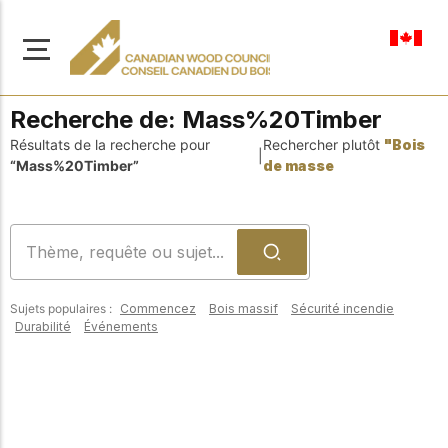
fr-ca
Recherche de:
Mass%20Timber
Résultats de la recherche pour
Rechercher plutôt
"Bois
|
“Mass%20Timber”
de masse
À propos de nous
Apprenez-en davantage
Parcourir les
sur notre mission visant à
ressources
promouvoir la
Sujets populaires :
Commencez
Bois massif
Sécurité incendie
construction en bois
Accédez à un large
Durabilité
Événements
sûre, durable et
éventail de
publications, de
innovante dans tout le
solutions et d'aide
Canada.
professionnelle pour
soutenir chaque étape
de vos projets de