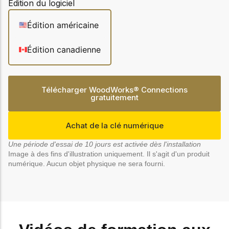
Notre Conseil
Édition du logiciel
construction en bois.
Faites connaissance
Édition américaine
avec les dirigeants qui
Outils de
fournissent la direction
conception
stratégique et la
Édition canadienne
gouvernance de notre
Outils et calculateurs
certifiés pour vous
organisation.
aider à concevoir des
structures en bois
Télécharger WoodWorks® Connections
efficaces et durables
gratuitement
Carrières
en toute confiance et
sécurité.
Explorez les offres
Achat de la clé numérique
d'emploi actuelles et les
opportunités de
Apprentissage
Une période d'essai de 10 jours est activée dès l'installation
développement de
Image à des fins d'illustration uniquement. Il s'agit d'un produit
en ligne
carrière au sein de notre
numérique. Aucun objet physique ne sera fourni.
équipe multidisciplinaire.
Développez votre
expertise grâce à des
cours en ligne, des
ateliers et des
Boiseries
formations sur la
construction en bois,
Explorez le programme
les normes et les