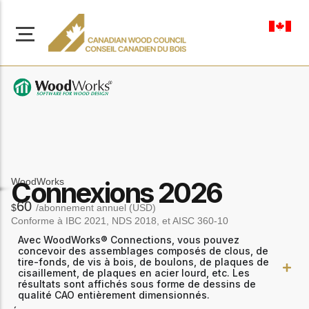
fr-ca
À propos de nous
Apprenez-en davantage
WoodWorks
Connexions 2026
Parcourir les
sur notre mission visant à
ressources
60
$
/abonnement annuel (USD)
promouvoir la
Conforme à IBC 2021, NDS 2018, et AISC 360-10
construction en bois
Accédez à un large
sûre, durable et
éventail de
Avec WoodWorks® Connections, vous pouvez
publications, de
innovante dans tout le
concevoir des assemblages composés de clous, de
tire-fonds, de vis à bois, de boulons, de plaques de
solutions et d'aide
Canada.
cisaillement, de plaques en acier lourd, etc. Les
professionnelle pour
résultats sont affichés sous forme de dessins de
soutenir chaque étape
qualité CAO entièrement dimensionnés.
de vos projets de