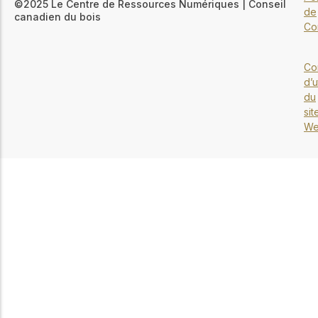
©2025 Le Centre de Ressources Numériques | Conseil
de
canadien du bois
Con
Co
d’u
du
sit
W