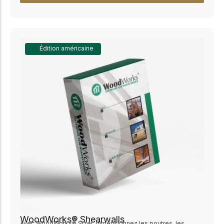
Édition américaine
WoodWorks® Shearwalls
Avec WoodWorks® Sizer, dimensionnez les poutres, les